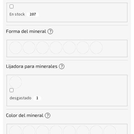
ó
n
En stock
207
d
e
p
Forma del mineral
?
r
o
d
u
c
Lijadora para minerales
?
t
o
s
desgastado
1
Color del mineral
?