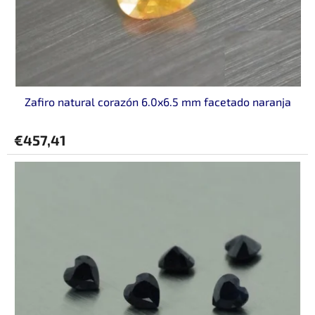
o
d
u
c
t
o
Zafiro natural corazón 6.0x6.5 mm facetado naranja
s
€457,41