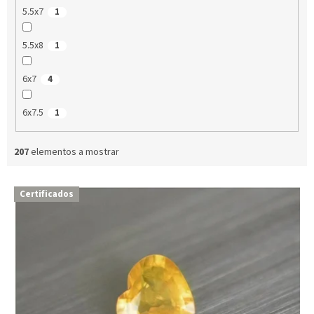
5.5x7
1
5.5x8
1
6x7
4
6x7.5
1
207
elementos a mostrar
L
Certificados
i
s
t
a
d
e
p
r