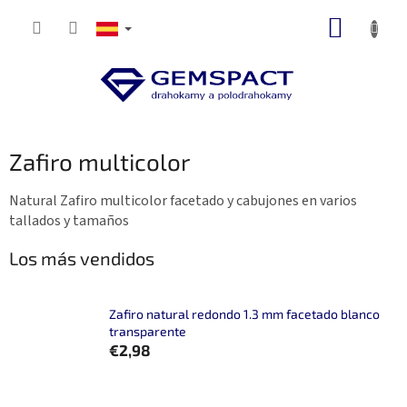
Ir
CESTA
al
contenido
DE
LA
COMP
Zafiro multicolor
Natural Zafiro multicolor facetado y cabujones en varios
tallados y tamaños
Los más vendidos
Zafiro natural redondo 1.3 mm facetado blanco
transparente
€2,98