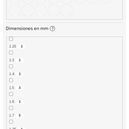
Dimensiones en mm
?
1.25
1
1.3
1
1.4
2
1.5
3
1.6
1
1.7
5