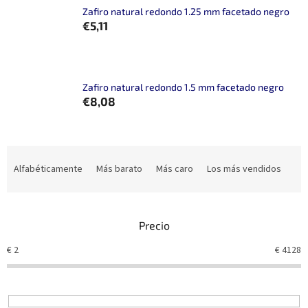
Zafiro natural redondo 1.25 mm facetado negro
€5,11
Zafiro natural redondo 1.5 mm facetado negro
€8,08
C
l
Alfabéticamente
Más barato
Más caro
Los más vendidos
a
s
i
Precio
f
i
€
2
€
4128
c
a
c
i