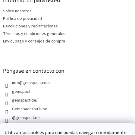
e
Sobre nosotros
p
Política de privacidad
á
g
Devoluciones y reclamaciones
i
Términos y condiciones generales
n
Envío, pago y consejos de compra
a
Póngase en contacto con
info
@
gemspact.com
gemspact
gemspact.de/
Gemspact YouTube
@gemspact.de
Utilizamos cookies para que puedas navegar cómodamente