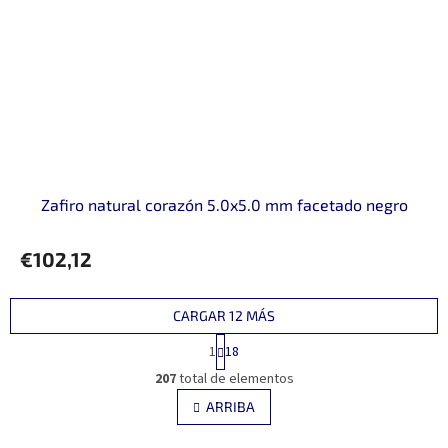
Zafiro natural corazón 5.0x5.0 mm facetado negro
€102,12
CARGAR 12 MÁS
P
1
18
a
C
g
207
total de elementos
o
i
n
ARRIBA
n
t
a
r
c