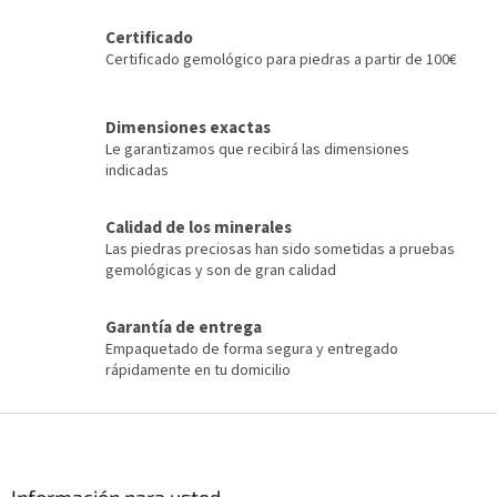
i
o
ó
Certificado
l
n
e
Certificado gemológico para piedras a partir de 100€
s
d
e
Dimensiones exactas
l
Le garantizamos que recibirá las dimensiones
i
indicadas
s
t
Calidad de los minerales
a
d
Las piedras preciosas han sido sometidas a pruebas
o
gemológicas y son de gran calidad
Garantía de entrega
Empaquetado de forma segura y entregado
rápidamente en tu domicilio
P
i
e
d
Información para usted