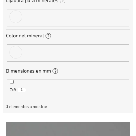
Lijadora para minerales
?
t
o
s
Color del mineral
?
Dimensiones en mm
?
7x9
1
1
elementos a mostrar
L
i
s