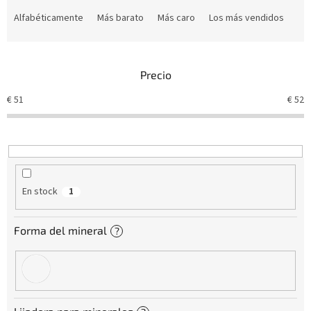
C
l
Alfabéticamente
Más barato
Más caro
Los más vendidos
a
s
i
Precio
f
i
€
51
€
52
c
a
c
i
ó
n
En stock
1
d
e
p
Forma del mineral
?
r
o
d
u
c