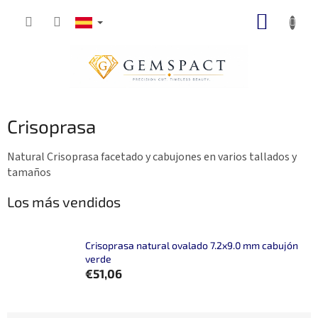
Ir
CESTA
al
contenido
DE
LA
COMP
Crisoprasa
Natural Crisoprasa facetado y cabujones en varios tallados y
tamaños
Los más vendidos
Crisoprasa natural ovalado 7.2x9.0 mm cabujón
verde
€51,06