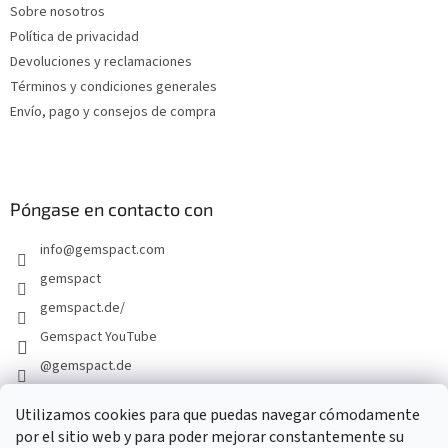
Sobre nosotros
p
Política de privacidad
á
g
Devoluciones y reclamaciones
i
Términos y condiciones generales
n
Envío, pago y consejos de compra
a
Póngase en contacto con
info
@
gemspact.com
gemspact
gemspact.de/
Gemspact YouTube
@gemspact.de
Utilizamos cookies para que puedas navegar cómodamente
por el sitio web y para poder mejorar constantemente su