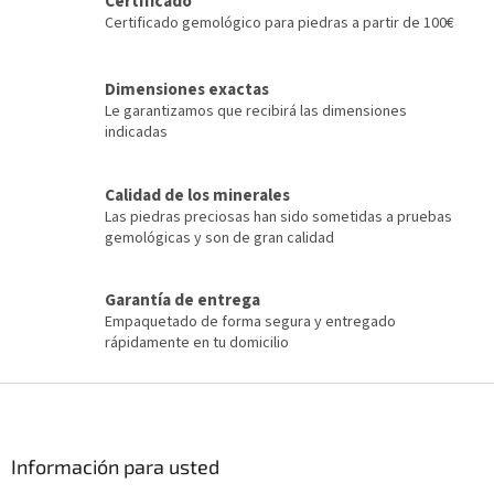
Certificado
r
Certificado gemológico para piedras a partir de 100€
o
l
e
Dimensiones exactas
s
Le garantizamos que recibirá las dimensiones
d
indicadas
e
l
i
Calidad de los minerales
s
Las piedras preciosas han sido sometidas a pruebas
t
gemológicas y son de gran calidad
a
d
o
Garantía de entrega
Empaquetado de forma segura y entregado
rápidamente en tu domicilio
P
i
e
d
Información para usted
e