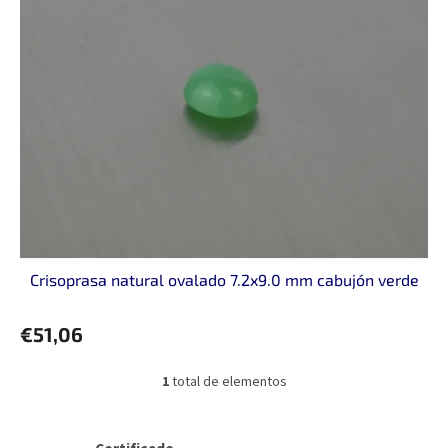
t
a
d
e
p
r
o
d
u
c
t
o
Crisoprasa natural ovalado 7.2x9.0 mm cabujón verde
s
€51,06
1
total de elementos
C
o
n
t