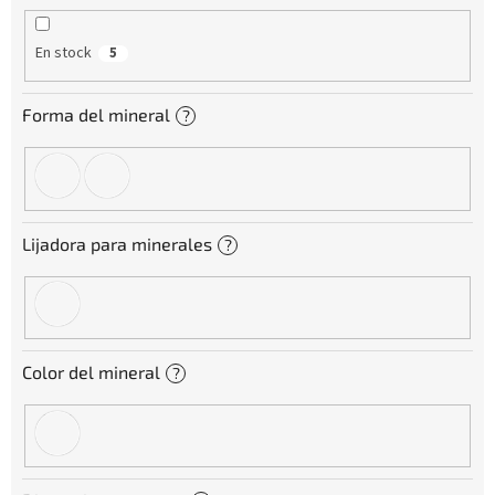
ó
n
En stock
5
d
e
p
Forma del mineral
?
r
o
d
u
c
Lijadora para minerales
?
t
o
s
Color del mineral
?