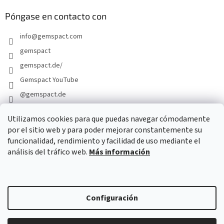
Póngase en contacto con
info
@
gemspact.com
gemspact
gemspact.de/
Gemspact YouTube
@gemspact.de
Utilizamos cookies para que puedas navegar cómodamente
por el sitio web y para poder mejorar constantemente su
FORMULARIO DE CONTACTO
funcionalidad, rendimiento y facilidad de uso mediante el
análisis del tráfico web.
Más información
Configuración
Creado por Shoptet