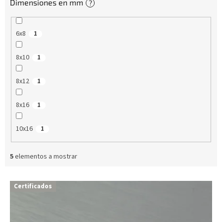
Dimensiones en mm
?
6x8
1
8x10
1
8x12
1
8x16
1
10x16
1
5
elementos a mostrar
L
Certificados
i
s
t