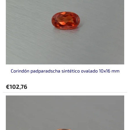
a
d
e
p
r
o
d
u
c
t
o
Corindón padparadscha sintético ovalado 10x16 mm
s
€102,76