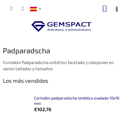
Ir
CESTA
al
contenido
DE
LA
COMP
Padparadscha
Corindón Padparadscha sintético facetado y cabujones en
varios tallados y tamaños
Los más vendidos
Corindón padparadscha sintético ovalado 10x16
mm
€102,76