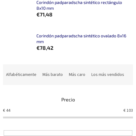
Corindón padparadscha sintético rectángulo
8x10 mm
€71,48
Corindón padparadscha sintético ovalado 8x16
mm
€78,42
C
l
Alfabéticamente
Más barato
Más caro
Los más vendidos
a
s
i
Precio
f
i
€
44
€
103
c
a
c
i