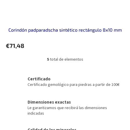
Corindón padparadscha sintético rectángulo 8x10 mm
€71,48
5
total de elementos
C
o
n
t
Certificado
r
Certificado gemológico para piedras a partir de 100€
o
l
e
Dimensiones exactas
s
Le garantizamos que recibirá las dimensiones
d
indicadas
e
l
i