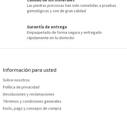
Calidad de los minerales
s
Las piedras preciosas han sido sometidas a pruebas
t
gemológicas y son de gran calidad
a
d
o
Garantía de entrega
Empaquetado de forma segura y entregado
rápidamente en tu domicilio
P
i
e
d
Información para usted
e
Sobre nosotros
p
Política de privacidad
á
g
Devoluciones y reclamaciones
i
Términos y condiciones generales
n
Envío, pago y consejos de compra
a