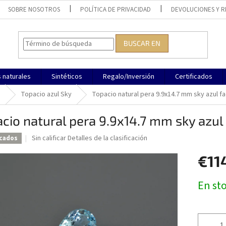
SOBRE NOSOTROS
POLÍTICA DE PRIVACIDAD
DEVOLUCIONES Y 
BUSCAR EN
 naturales
Sintéticos
Regalo/Inversión
Certificados
o
Topacio azul Sky
Topacio natural pera 9.9x14.7 mm sky azul f
cio natural pera 9.9x14.7 mm sky azul
La
Sin calificar
Detalles de la clasificación
icados
valoración
media
€11
del
producto
Precio
En st
es
de
de
la
0,0
medida:
sobre
5