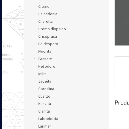
l
Citrino
Calcedonia
Charoíta
Cromo diopsido
Crisoprasa
Feldespato
Fluorita
Granate
Heliodoro
Iolita
Jadeíta
Cornalina
Cuarzo
Produ
Kunzita
Cianita
Labradorita
Larimar