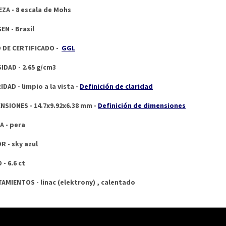
ZA - 8 escala de Mohs
EN - Brasil
 DE CERTIFICADO -
GGL
IDAD - 2.65 g/cm3
IDAD - limpio a la vista -
Definición de claridad
NSIONES -
14.7x9.92x6.38 mm -
Definición de dimensiones
A - pera
R - sky azul
 - 6.6 ct
AMIENTOS - linac (elektrony) , calentado