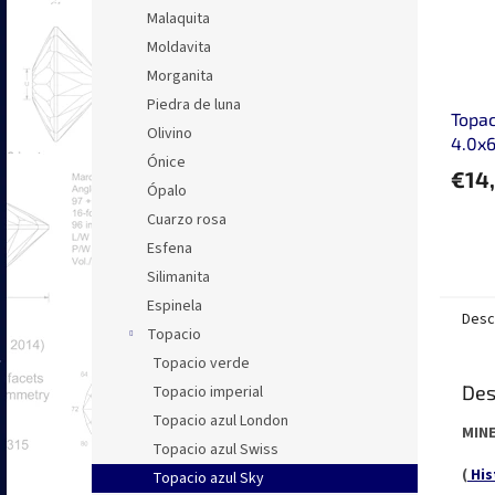
Malaquita
Moldavita
Morganita
Piedra de luna
Topac
Olivino
4.0x6
Ónice
face
€14
Ópalo
Cuarzo rosa
Esfena
Silimanita
Espinela
Desc
Topacio
Topacio verde
Des
Topacio imperial
Topacio azul London
MINE
Topacio azul Swiss
(
His
Topacio azul Sky