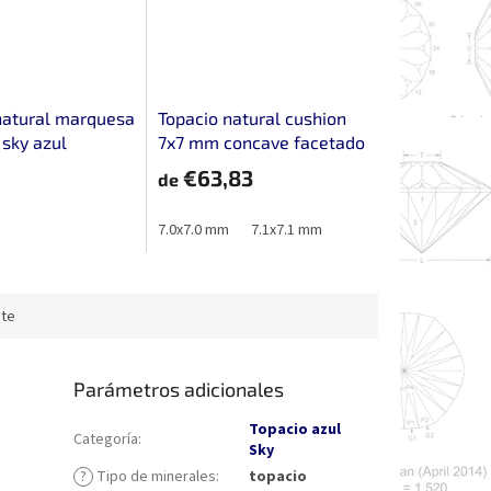
natural marquesa
Topacio natural cushion
sky azul
7x7 mm concave facetado
sky azul
€63,83
de
mm
7.0x7.0 mm
7.1x7.1 mm
te
Parámetros adicionales
Topacio azul
Categoría
:
Sky
?
Tipo de minerales
:
topacio