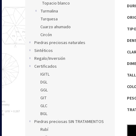
Topacio blanco
DURE
Turmalina
ORIG
Turquesa
Cuarzo ahumado
TIPO
Circón
DENS
Piedras preciosas naturales
Sintéticos
CLAR
Regalo/Inversión
DIME
Certificados
IGITL
TALL
DGL
COLO
GGL
GIT
PESO
GLC
TRAT
BGL
Piedras preciosas SIN TRATAMIENTOS
Rubí