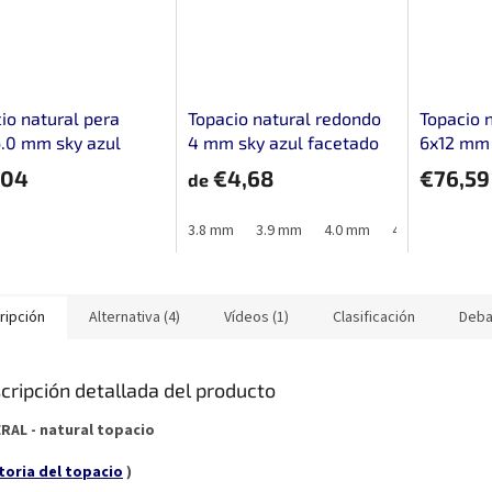
io natural pera
Topacio natural redondo
Topacio 
.0 mm sky azul
4 mm sky azul facetado
6x12 mm 
tado
facetado
,04
€4,68
€76,59
de
3.8 mm
3.9 mm
4.0 mm
4.1 mm
4.2 
ripción
Alternativa (4)
Vídeos (1)
Clasificación
Deba
cripción detallada del producto
RAL - natural topacio
toria del topacio
)