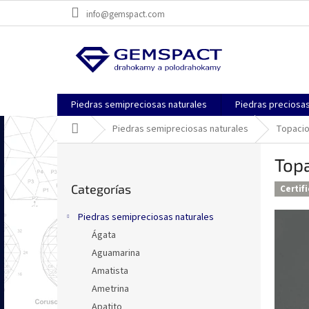
Ir
info@gemspact.com
al
contenido
Piedras semipreciosas naturales
Piedras preciosas
Inicio
Piedras semipreciosas naturales
Topaci
B
Topa
a
Saltar
r
Categorías
categorías
Certif
r
a
Piedras semipreciosas naturales
l
Ágata
a
Aguamarina
t
e
Amatista
r
Ametrina
a
Apatito