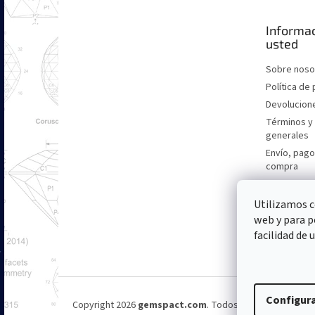
d
e
Informac
p
usted
á
g
Sobre noso
i
Política de
n
Devolucion
a
Términos y
generales
Envío, pago
compra
Utilizamos c
web y para p
facilidad de 
Configur
Copyright 2026
gemspact.com
. Todos los derechos res