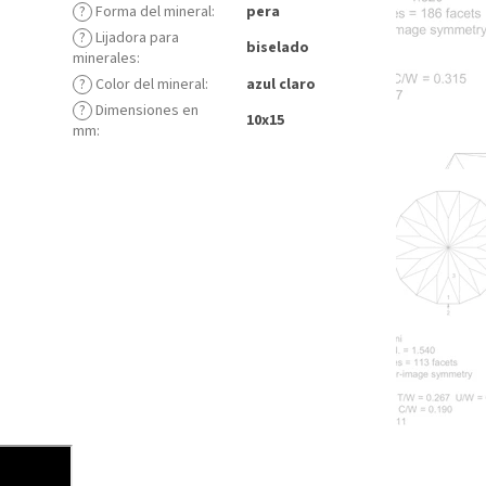
?
Forma del mineral
:
pera
?
Lijadora para
biselado
minerales
:
?
Color del mineral
:
azul claro
?
Dimensiones en
10x15
mm
: