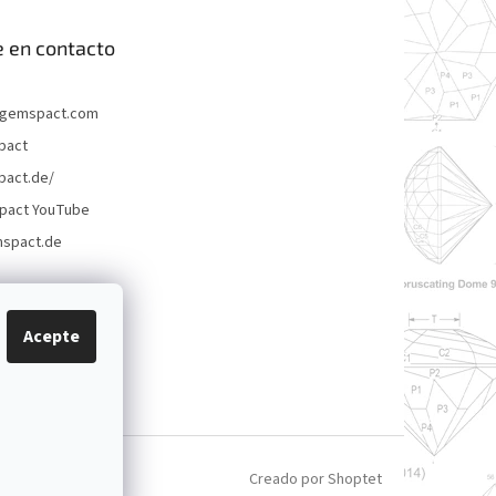
 en contacto
gemspact.com
pact
act.de/
pact YouTube
spact.de
Acepte
Creado por Shoptet