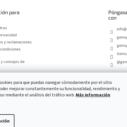
ión para
Póngase
con
tros
info
@
 privacidad
gems
es y reclamaciones
gemsp
 condiciones
Gems
 y consejos de
@gem
ookies para que puedas navegar cómodamente por el sitio
oder mejorar constantemente su funcionalidad, rendimiento y
FORMULARIO DE CONTACTO
uso mediante el análisis del tráfico web.
Más información
ación
ervados.