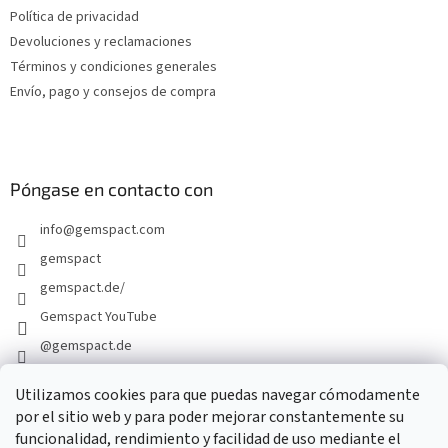
Política de privacidad
á
g
Devoluciones y reclamaciones
i
Términos y condiciones generales
n
Envío, pago y consejos de compra
a
Póngase en contacto con
info
@
gemspact.com
gemspact
gemspact.de/
Gemspact YouTube
@gemspact.de
Utilizamos cookies para que puedas navegar cómodamente
por el sitio web y para poder mejorar constantemente su
FORMULARIO DE CONTACTO
funcionalidad, rendimiento y facilidad de uso mediante el