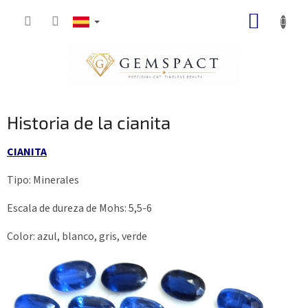
Ir
CESTA
al
contenido
DE
LA
COMP
Historia de la cianita
CIANITA
Tipo: Minerales
Escala de dureza de Mohs: 5,5-6
Color: azul, blanco, gris, verde