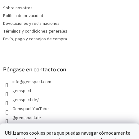
e
Sobre nosotros
p
Política de privacidad
á
g
Devoluciones y reclamaciones
i
Términos y condiciones generales
n
Envío, pago y consejos de compra
a
Póngase en contacto con
info
@
gemspact.com
gemspact
gemspact.de/
Gemspact YouTube
@gemspact.de
Utilizamos cookies para que puedas navegar cómodamente