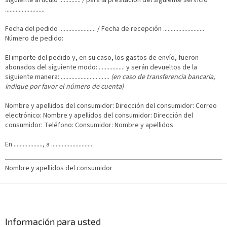
siguiente artículo .............. / para la prestación del siguiente servicio
..........................
Fecha del pedido ........................ / Fecha de recepción ...........................
Número de pedido:
El importe del pedido y, en su caso, los gastos de envío, fueron
abonados del siguiente modo: ................. y serán devueltos de la
siguiente manera: ................................
(en caso de transferencia bancaria,
indique por favor el número de cuenta)
Nombre y apellidos del consumidor: Dirección del consumidor: Correo
electrónico: Nombre y apellidos del consumidor: Dirección del
consumidor: Teléfono: Consumidor: Nombre y apellidos
En ..................., a ............................
Nombre y apellidos del consumidor
P
i
e
d
Información para usted