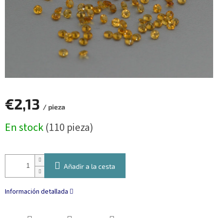
€2,13
/ pieza
Precio
En stock
(110 pieza)
de
la
medida:
Añadir a la cesta
Información detallada