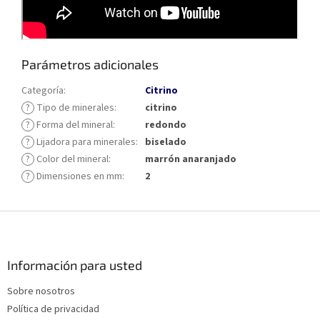
Parámetros adicionales
Categoría
:
Citrino
?
Tipo de minerales
:
citrino
?
Forma del mineral
:
redondo
?
Lijadora para minerales
:
biselado
?
Color del mineral
:
marrón anaranjado
?
Dimensiones en mm
:
2
P
i
e
d
Información para usted
e
Sobre nosotros
p
Política de privacidad
á