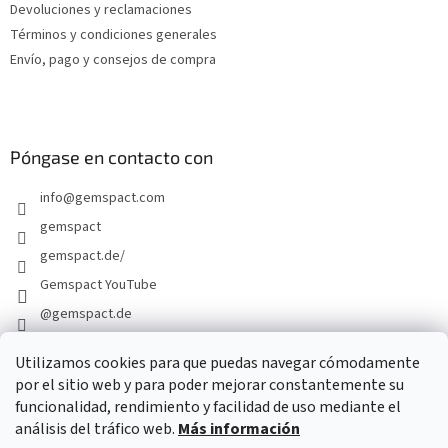
g
Devoluciones y reclamaciones
i
Términos y condiciones generales
n
Envío, pago y consejos de compra
a
Póngase en contacto con
info
@
gemspact.com
gemspact
gemspact.de/
Gemspact YouTube
@gemspact.de
Utilizamos cookies para que puedas navegar cómodamente
por el sitio web y para poder mejorar constantemente su
FORMULARIO DE CONTACTO
funcionalidad, rendimiento y facilidad de uso mediante el
análisis del tráfico web.
Más información