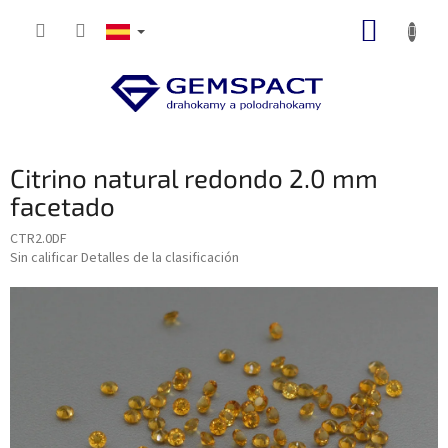
Ir
CESTA
al
contenido
DE
LA
COMP
Citrino natural redondo 2.0 mm
facetado
CTR2.0DF
La
Sin calificar
Detalles de la clasificación
valoración
media
del
producto
es
de
0,0
sobre
5
estrellas.