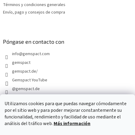
i
Términos y condiciones generales
n
Envío, pago y consejos de compra
a
Póngase en contacto con
info
@
gemspact.com
gemspact
gemspact.de/
Gemspact YouTube
@gemspact.de
Utilizamos cookies para que puedas navegar cómodamente
por el sitio web y para poder mejorar constantemente su
FORMULARIO DE CONTACTO
funcionalidad, rendimiento y facilidad de uso mediante el
análisis del tráfico web.
Más información