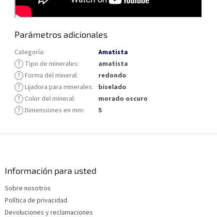
Parámetros adicionales
Categoría
:
Amatista
?
Tipo de minerales
:
amatista
?
Forma del mineral
:
redondo
?
Lijadora para minerales
:
biselado
?
Color del mineral
:
morado oscuro
?
Dimensiones en mm
:
5
P
i
e
d
Información para usted
e
Sobre nosotros
p
Política de privacidad
á
g
Devoluciones y reclamaciones