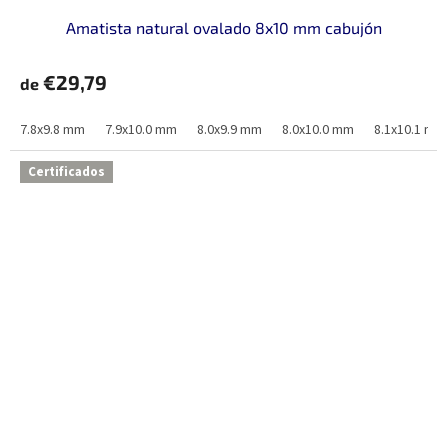
Amatista natural ovalado 8x10 mm cabujón
€29,79
de
7.8x9.8 mm
7.9x10.0 mm
8.0x9.9 mm
8.0x10.0 mm
8.1x10.1 mm
Certificados