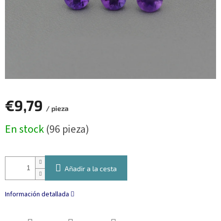
€9,79
/ pieza
Precio
En stock
(96 pieza)
de
la
medida:
Añadir a la cesta
Información detallada