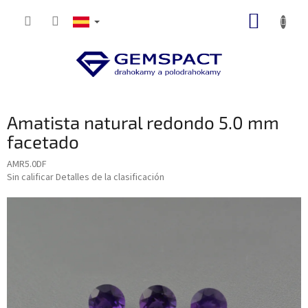
Ir
CESTA
al
contenido
DE
LA
COMP
Amatista natural redondo 5.0 mm
facetado
AMR5.0DF
La
Sin calificar
Detalles de la clasificación
valoración
media
del
producto
es
de
0,0
sobre
5
estrellas.