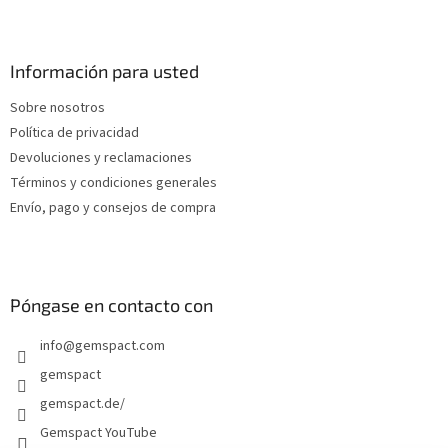
P
i
e
d
Información para usted
e
Sobre nosotros
p
Política de privacidad
á
g
Devoluciones y reclamaciones
i
Términos y condiciones generales
n
Envío, pago y consejos de compra
a
Póngase en contacto con
info
@
gemspact.com
gemspact
gemspact.de/
Gemspact YouTube