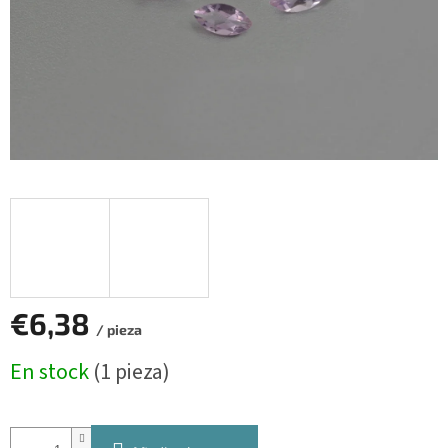
€6,38
/ pieza
Precio
En stock
(1 pieza)
de
la
medida: