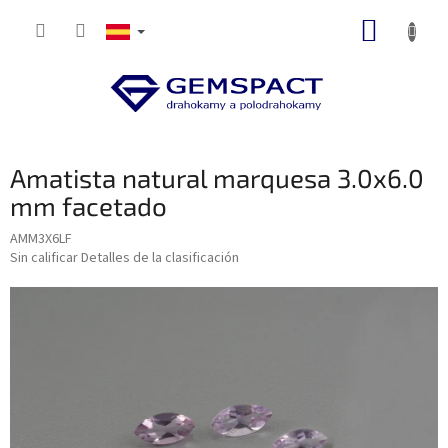
Ir
CESTA
al
contenido
DE
LA
COMP
Amatista natural marquesa 3.0x6.0
mm facetado
AMM3X6LF
La
Sin calificar
Detalles de la clasificación
valoración
media
del
producto
es
de
0,0
sobre
5
estrellas.