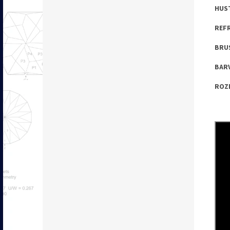
HUST
REFR
BRUS
BARV
ROZM