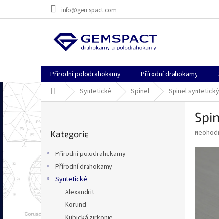
Přejít
info@gemspact.com
na
obsah
Přírodní polodrahokamy
Přírodní drahokamy
Domů
Syntetické
Spinel
Spinel syntetick
P
Spin
o
Přeskočit
s
Průměr
Neohod
Kategorie
kategorie
t
hodnoce
r
produkt
Přírodní polodrahokamy
a
je
Přírodní drahokamy
0,0
n
z
Syntetické
n
5
í
Alexandrit
hvězdič
p
Korund
a
Kubická zirkonie