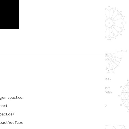
gemspact.com
pact
act.de/
pact YouTube