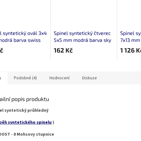
l syntetický ovál 3x4
Spinel syntetický čtverec
Spinel sy
odrá barva swiss
5x5 mm modrá barva sky
7x13 mm 
zu
topazu
modrozel
č
162 Kč
1 126 K
s
Podobné (4)
Hodnocení
Diskuze
ailní popis produktu
el syntetický průhledný
běh syntetického spinelu
)
OST - 8 Mohsovy stupnice