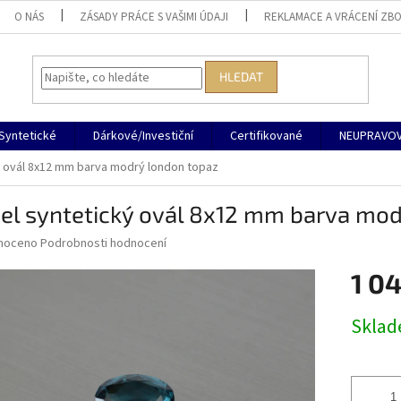
O NÁS
ZÁSADY PRÁCE S VAŠIMI ÚDAJI
REKLAMACE A VRÁCENÍ ZBO
HLEDAT
Syntetické
Dárkové/Investiční
Certifikované
NEUPRAVOV
ý ovál 8x12 mm barva modrý london topaz
el syntetický ovál 8x12 mm barva mo
né
noceno
Podrobnosti hodnocení
ní
1 0
u
Měrná
Skla
cena:
ek.