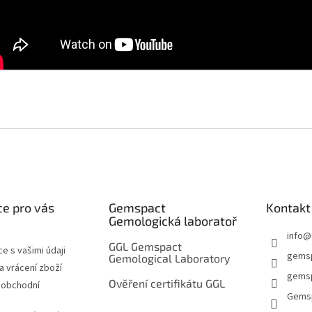
e pro vás
Gemspact
Kontakt
Gemologická laboratoř
info
@
GGL Gemspact
e s vašimi údaji
gems
Gemological Laboratory
 vrácení zboží
gemsp
Ověření certifikátu GGL
 obchodní
Gems