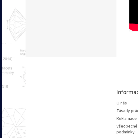
Z
á
p
a
t
Informac
í
O nás
Zásady prác
Reklamace a
Všeobecné
podmínky