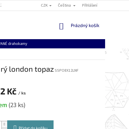
CZK
Čeština
ŽÍ
VŠEOBECNÉ OBCHODNÍ PODMÍNKY
DOPRAVA, PLATBA A NÁKUPNÍ
Přihlášení
NÁKUPNÍ
Prázdný košík
KOŠÍK
ANÉ drahokamy
drý london topaz
SSPO8X12LNF
42 Kč
/ ks
dem
(23 ks)
Přidat do košíku