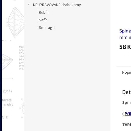
NEUPRAVOVANÉ drahokamy
Rubín
Safír
Smaragd
Spine
mm m
topa
58 K
Popi
Det
Spin
(
Pří
TVRD