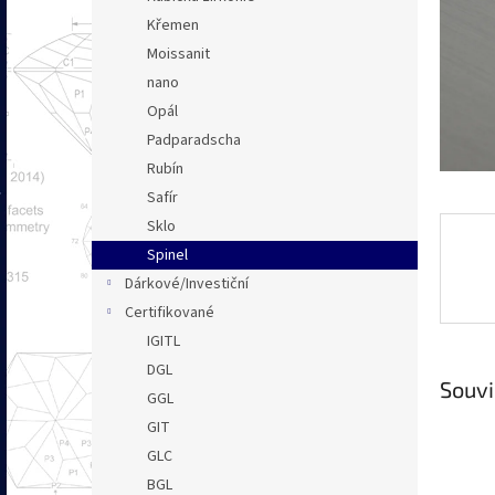
n
Křemen
e
Moissanit
l
nano
Opál
Padparadscha
Rubín
Safír
Sklo
Spinel
Dárkové/Investiční
Certifikované
IGITL
DGL
Souvi
GGL
GIT
GLC
BGL