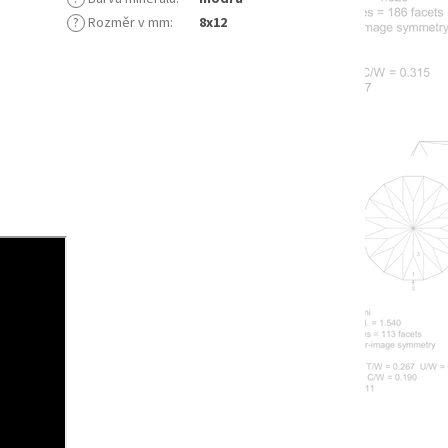
?
Rozměr v mm
:
8x12