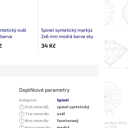
ntetický ovál
Spinel syntetický markýz
barva
2x6 mm modrá barva sky
eného turmalínu
topazu
č
34 Kč
Doplňkové parametry
Kategorie
:
Spinel
?
Druh minerálů
:
spinel syntetický
?
Tvar minerálu
:
ovál
?
Brus minerálu
:
fasetovaný
?
Barva minerálu
:
modrá