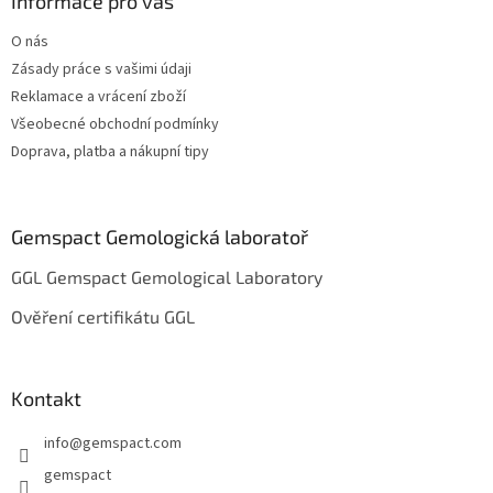
a
Informace pro vás
t
O nás
í
Zásady práce s vašimi údaji
Reklamace a vrácení zboží
Všeobecné obchodní podmínky
Doprava, platba a nákupní tipy
Gemspact Gemologická laboratoř
GGL Gemspact Gemological Laboratory
Ověření certifikátu GGL
Kontakt
info
@
gemspact.com
gemspact