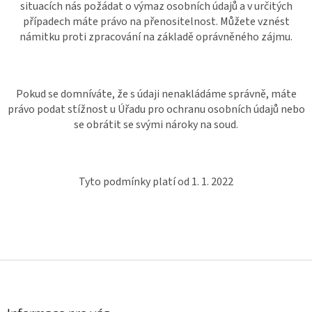
situacích nás požádat o výmaz osobních údajů a v určitých
případech máte právo na přenositelnost. Můžete vznést
námitku proti zpracování na základě oprávněného zájmu.
Pokud se domníváte, že s údaji nenakládáme správně, máte
právo podat stížnost u Úřadu pro ochranu osobních údajů nebo
se obrátit se svými nároky na soud.
Tyto podmínky platí od 1. 1. 2022
Z
á
p