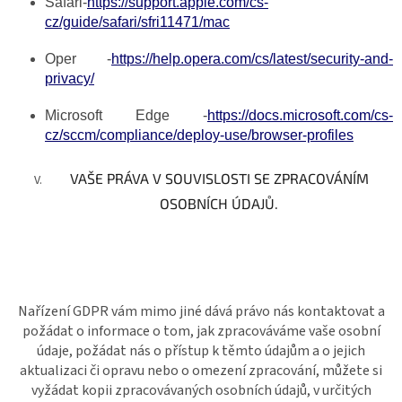
Safari-
https://support.apple.com/cs-
cz/guide/safari/sfri11471/mac
Oper -
https://help.opera.com/cs/latest/security-and-
privacy/
Microsoft Edge -
https://docs.microsoft.com/cs-
cz/sccm/compliance/deploy-use/browser-profiles
VAŠE PRÁVA V SOUVISLOSTI SE ZPRACOVÁNÍM
OSOBNÍCH ÚDAJŮ.
Nařízení GDPR vám mimo jiné dává právo nás kontaktovat a
požádat o informace o tom, jak zpracováváme vaše osobní
údaje, požádat nás o přístup k těmto údajům a o jejich
aktualizaci či opravu nebo o omezení zpracování, můžete si
vyžádat kopii zpracovávaných osobních údajů, v určitých