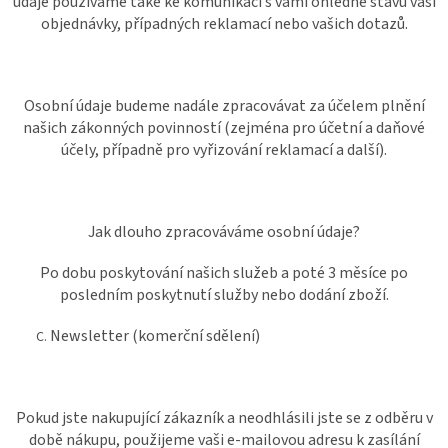
údaje používáme také ke komunikaci s vámi ohledně stavu vaší
objednávky, případných reklamací nebo vašich dotazů.
Osobní údaje budeme nadále zpracovávat za účelem plnění
našich zákonných povinností (zejména pro účetní a daňové
účely, případně pro vyřizování reklamací a další).
Jak dlouho zpracováváme osobní údaje?
Po dobu poskytování našich služeb a poté 3 měsíce po
posledním poskytnutí služby nebo dodání zboží.
Newsletter (komerční sdělení)
Pokud jste nakupující zákazník a neodhlásili jste se z odběru v
době nákupu, použijeme vaši e-mailovou adresu k zasílání