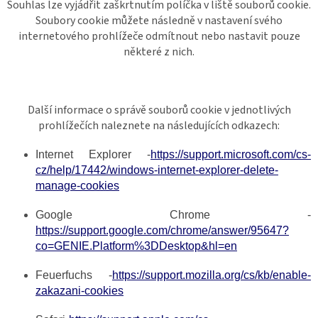
Souhlas lze vyjádřit zaškrtnutím políčka v liště souborů cookie.
Soubory cookie můžete následně v nastavení svého
internetového prohlížeče odmítnout nebo nastavit pouze
některé z nich.
Další informace o správě souborů cookie v jednotlivých
prohlížečích naleznete na následujících odkazech:
Internet Explorer -
https://support.microsoft.com/cs-
cz/help/17442/windows-internet-explorer-delete-
manage-cookies
Google Chrome -
https://support.google.com/chrome/answer/95647?
co=GENIE.Platform%3DDesktop&hl=en
Feuerfuchs -
https://support.mozilla.org/cs/kb/enable-
zakazani-cookies