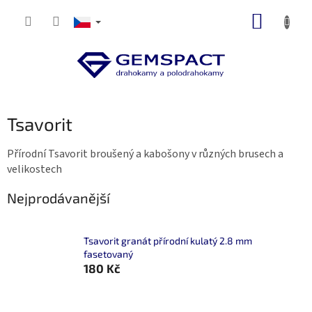
Přejít
NÁKUP
na
obsah
KOŠÍK
Tsavorit
Přírodní Tsavorit broušený a kabošony v různých brusech a
velikostech
Nejprodávanější
Tsavorit granát přírodní kulatý 2.8 mm
fasetovaný
180 Kč