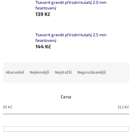
Tsavorit granát přírodní kulatý 2.0 mm
fasetovaný
139 Kč
Tsavorit granát přírodní kulatý 2.5 mm
fasetovaný
144 Kč
Ř
a
Abecedně
Nejlevnější
Nejdražší
Nejprodávanější
z
e
n
Cena
í
p
55
Kč
312
Kč
r
o
d
u