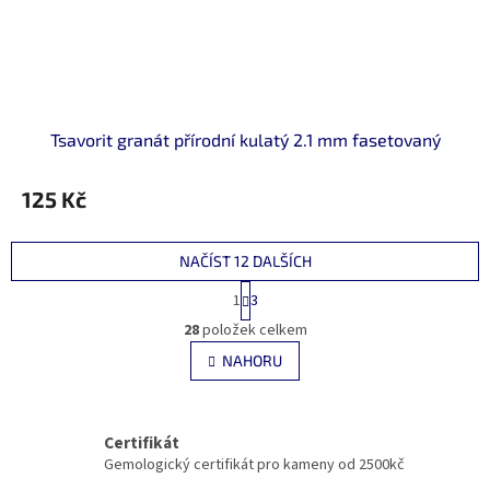
Tsavorit granát přírodní kulatý 2.1 mm fasetovaný
125 Kč
NAČÍST 12 DALŠÍCH
S
1
3
t
O
r
28
položek celkem
v
á
l
NAHORU
n
á
k
d
o
v
a
á
Certifikát
c
n
í
Gemologický certifikát pro kameny od 2500kč
í
p