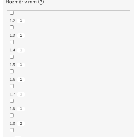
Rozměr v mm
?
1.2
1
1.3
1
1.4
1
1.5
1
1.6
1
1.7
1
1.8
1
1.9
2