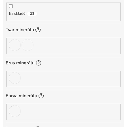
k
t
Na skladě
28
ů
Tvar minerálu
?
Brus minerálu
?
Barva minerálu
?