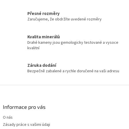
r
v
Přesné rozměry
k
Zaručujeme, že obdržíte uvedené rozměry
y
v
ý
Kvalita minerálů
p
i
Drahé kameny jsou gemologicky testované a vysoce
s
kvalitní
u
Záruka dodání
Bezpečně zabalené a rychle doručené na vaši adresu
Z
á
p
a
Informace pro vás
t
O nás
í
Zásady práce s vašimi údaji