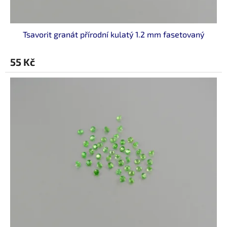
ů
Tsavorit granát přírodní kulatý 1.2 mm fasetovaný
55 Kč