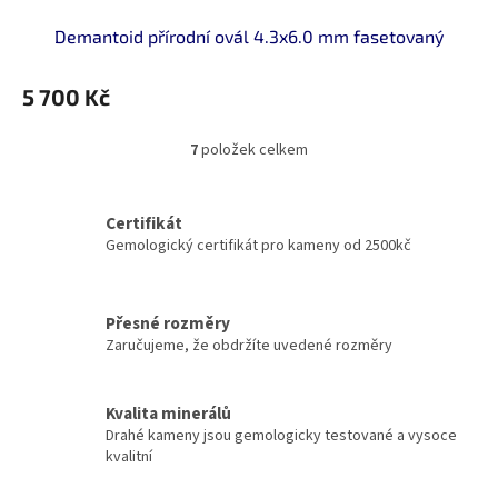
Demantoid přírodní ovál 4.3x6.0 mm fasetovaný
5 700 Kč
7
položek celkem
O
v
l
á
Certifikát
d
Gemologický certifikát pro kameny od 2500kč
a
c
í
Přesné rozměry
p
Zaručujeme, že obdržíte uvedené rozměry
r
v
k
y
Kvalita minerálů
v
Drahé kameny jsou gemologicky testované a vysoce
ý
kvalitní
p
i