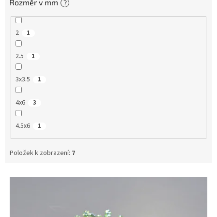
Rozměr v mm
?
2
1
2.5
1
3x3.5
1
4x6
3
4.5x6
1
Položek k zobrazení:
7
V
ý
p
i