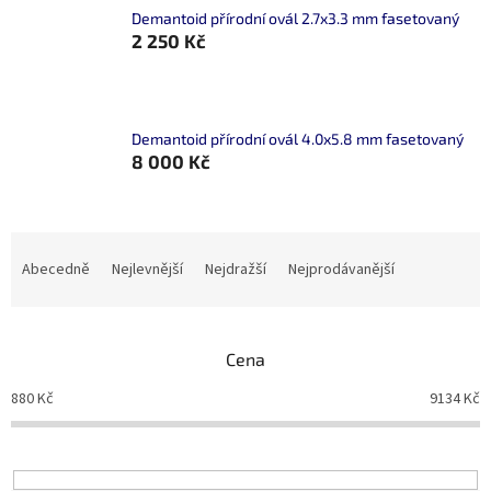
Demantoid přírodní ovál 2.7x3.3 mm fasetovaný
2 250 Kč
Demantoid přírodní ovál 4.0x5.8 mm fasetovaný
8 000 Kč
Ř
a
Abecedně
Nejlevnější
Nejdražší
Nejprodávanější
z
e
n
Cena
í
p
880
Kč
9134
Kč
r
o
d
u