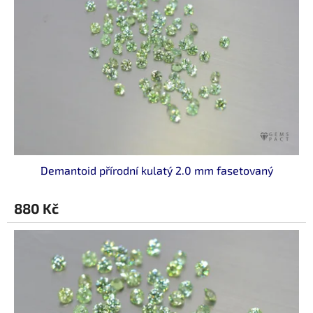
s
p
r
o
d
u
k
t
ů
Demantoid přírodní kulatý 2.0 mm fasetovaný
880 Kč