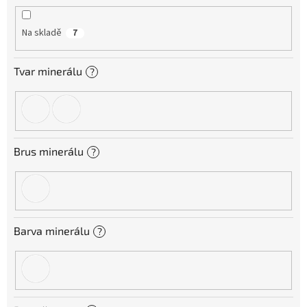
k
t
Na skladě
7
ů
Tvar minerálu
?
Brus minerálu
?
Barva minerálu
?