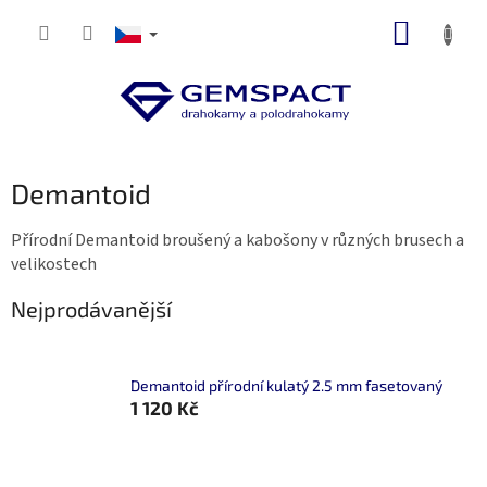
Přejít
NÁKUP
na
obsah
KOŠÍK
Demantoid
Přírodní Demantoid broušený a kabošony v různých brusech a
velikostech
Nejprodávanější
Demantoid přírodní kulatý 2.5 mm fasetovaný
1 120 Kč