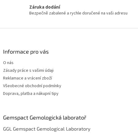
s
Záruka dodání
u
Bezpečně zabalené a rychle doručené na vaši adresu
Z
á
p
a
Informace pro vás
t
O nás
í
Zásady práce s vašimi údaji
Reklamace a vrácení zboží
Všeobecné obchodní podmínky
Doprava, platba a nákupní tipy
Gemspact Gemologická laboratoř
GGL Gemspact Gemological Laboratory