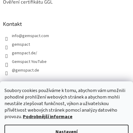
Ověření certifikátu GGL
Kontakt
info
@
gemspact.com
gemspact
gemspact.de/
Gemspact YouTube
@gemspact.de
Soubory cookies používáme k tomu, abychom vám umožnili
KONTAKTNÍ FORMULÁŘ
pohodlné prohlížení webových stránek a abychom mohli
neustále zlepšovat funkčnost, výkon a uživatelskou
přívětivost webových stránek pomocí analýzy datového
provozu.
Podrobnější informace
Nastavení