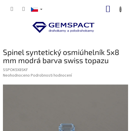
Přejít
NÁKUP
na
obsah
KOŠÍK
Spinel syntetický osmiúhelník 5x8
mm modrá barva swiss topazu
SSPOK5X8SKF
Průměrné
Neohodnoceno
Podrobnosti hodnocení
hodnocení
produktu
je
0,0
z
5
hvězdiček.