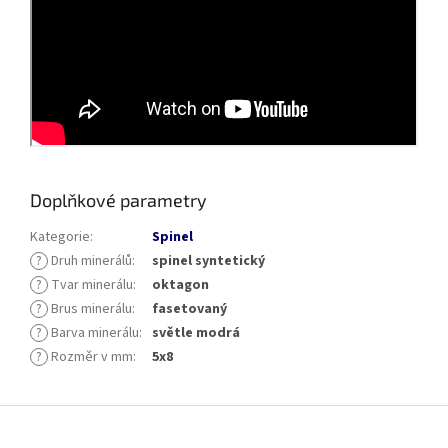
Doplňkové parametry
Kategorie
:
Spinel
?
Druh minerálů
:
spinel syntetický
?
Tvar minerálu
:
oktagon
?
Brus minerálu
:
fasetovaný
?
Barva minerálu
:
světle modrá
?
Rozměr v mm
:
5x8
Z
á