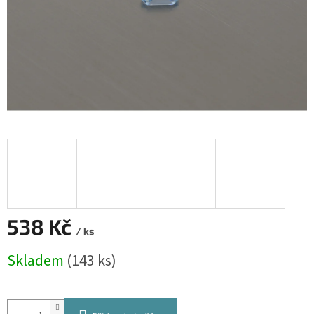
538 Kč
/ ks
Měrná
Skladem
(143 ks)
cena: