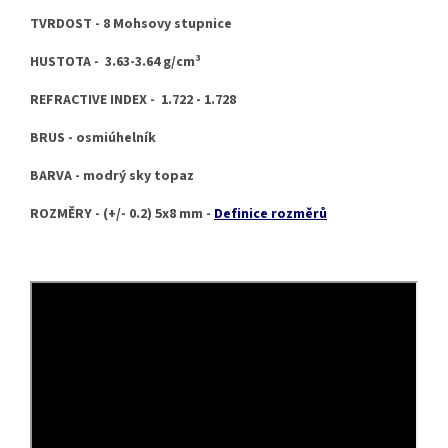
TVRDOST - 8 Mohsovy stupnice
HUSTOTA - 3.63-3.64 g/cm³
REFRACTIVE INDEX - 1.722 - 1.728
BRUS - osmiúhelník
BARVA - modrý sky topaz
ROZMĚRY - (+/- 0.2) 5x8 mm -
Definice rozměrů