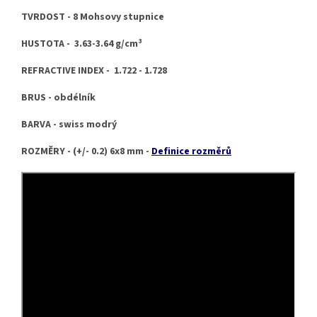
TVRDOST - 8 Mohsovy stupnice
HUSTOTA - 3.63-3.64 g/cm³
REFRACTIVE INDEX - 1.722 - 1.728
BRUS - obdélník
BARVA - swiss modrý
ROZMĚRY - (+/- 0.2) 6x8 mm -
Definice rozměrů