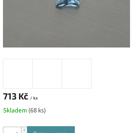
713 Kč
/ ks
Měrná
Skladem
(68 ks)
cena: