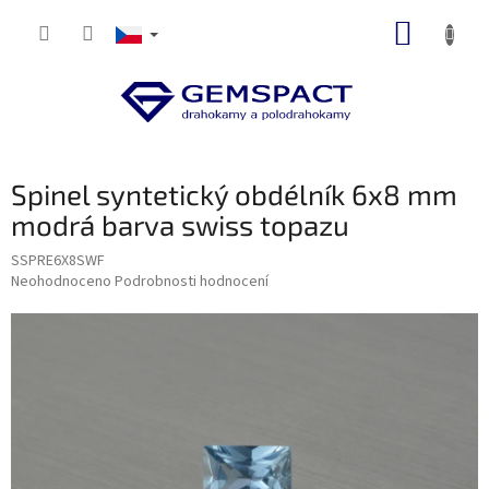
Přejít
NÁKUP
na
obsah
KOŠÍK
Spinel syntetický obdélník 6x8 mm
modrá barva swiss topazu
SSPRE6X8SWF
Průměrné
Neohodnoceno
Podrobnosti hodnocení
hodnocení
produktu
je
0,0
z
5
hvězdiček.