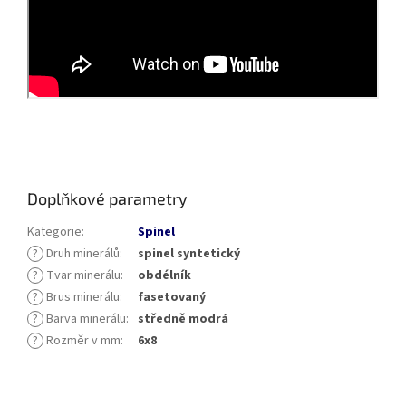
Doplňkové parametry
Kategorie
:
Spinel
?
Druh minerálů
:
spinel syntetický
?
Tvar minerálu
:
obdélník
?
Brus minerálu
:
fasetovaný
?
Barva minerálu
:
středně modrá
?
Rozměr v mm
:
6x8