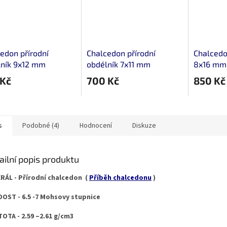
edon přírodní
Chalcedon přírodní
Chalcedo
lník 9x12 mm
obdélník 7x11 mm
8x16 mm 
on plochý zelený
kabošon plochý zelený
 Kč
700 Kč
850 Kč
s
Podobné (4)
Hodnocení
Diskuze
ailní popis produktu
RÁL - Přírodní chalcedon (
Příběh chalcedonu
)
OST - 6.5 -7 Mohsovy stupnice
OTA - 2.59 –2.61 g/cm3