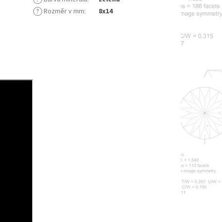
?
Rozměr v mm
:
8x14