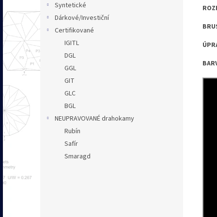
Syntetické
ROZM
Dárkové/Investiční
BRUS
Certifikované
IGITL
ÚPRA
DGL
BARV
GGL
GIT
GLC
BGL
NEUPRAVOVANÉ drahokamy
Rubín
Safír
Smaragd