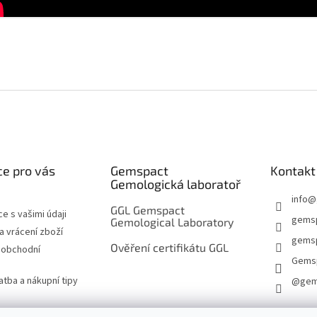
e pro vás
Gemspact
Kontakt
Gemologická laboratoř
info
@
GGL Gemspact
e s vašimi údaji
gems
Gemological Laboratory
 vrácení zboží
gemsp
Ověření certifikátu GGL
 obchodní
Gems
atba a nákupní tipy
@gem