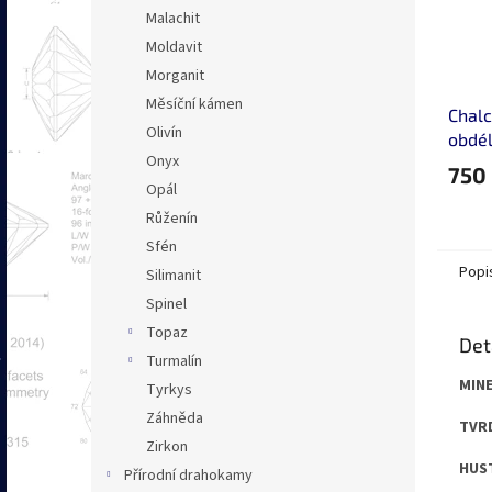
Malachit
Moldavit
Morganit
Měsíční kámen
Chalc
Olivín
obdé
Onyx
kaboš
750
Opál
Růženín
Sfén
Popi
Silimanit
Spinel
Topaz
Det
Turmalín
MINE
Tyrkys
Záhněda
TVRD
Zirkon
HUST
Přírodní drahokamy