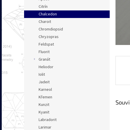
n
Citrín
e
Chalcedon
l
Charoit
Chromdiopsid
Chryzopras
Feldspat
Fluorit
Granát
Heliodor
Iolit
Jadeit
Karneol
Křemen
Souvi
Kunzit
Kyanit
Labradorit
Larimar