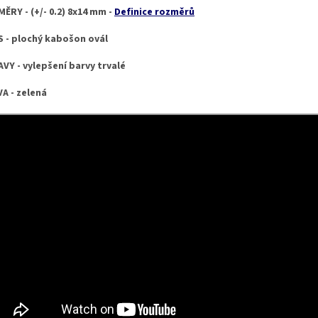
ĚRY - (+/- 0.2) 8x14 mm -
Definice rozměrů
 - plochý kabošon ovál
VY - vylepšení barvy trvalé
A - zelená