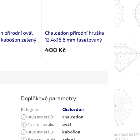
n přírodní ovál
Chalcedon přírodní hruška
kabošon zelený
12.4x16.6 mm fasetovaný
kabošon
400 Kč
Doplňkové parametry
Kategorie
:
Chalcedon
?
Druh minerálů
:
chalcedon
?
Tvar minerálu
:
ovál
?
Brus minerálu
:
kabošon
?
Barva minerálu
:
zelená