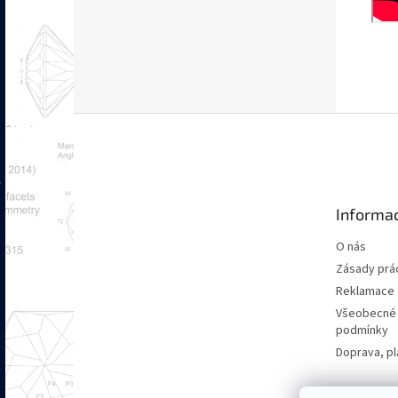
Z
á
p
a
t
Informac
í
O nás
Zásady prác
Reklamace a
Všeobecné
podmínky
Doprava, pl