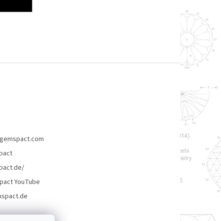
gemspact.com
pact
act.de/
pact YouTube
spact.de