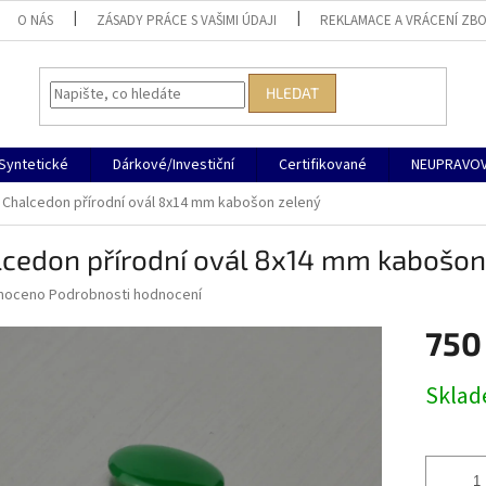
O NÁS
ZÁSADY PRÁCE S VAŠIMI ÚDAJI
REKLAMACE A VRÁCENÍ ZBO
HLEDAT
Syntetické
Dárkové/Investiční
Certifikované
NEUPRAVOV
Chalcedon přírodní ovál 8x14 mm kabošon zelený
lcedon přírodní ovál 8x14 mm kabošon
né
noceno
Podrobnosti hodnocení
ní
750
u
Měrná
Skla
cena:
ek.