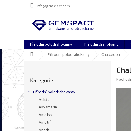
Přejít
info@gemspact.com
na
obsah
Přírodní polodrahokamy
Přírodní drahokamy
Domů
Přírodní polodrahokamy
Chalcedon
P
Cha
o
Přeskočit
s
Průměr
Neohod
Kategorie
kategorie
t
hodnoce
r
produkt
Přírodní polodrahokamy
a
je
Achát
0,0
n
z
Akvamarín
n
5
í
Ametyst
hvězdič
p
Ametrín
a
Apatit