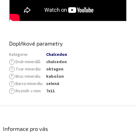
Doplňkové parametry
Kategorie
:
Chalcedon
?
Druh minerálů
:
chalcedon
?
Tvar minerálu
:
oktagon
?
Brus minerálu
:
kabošon
?
Barva minerálu
:
zelená
?
Rozměr v mm
:
7x11
Z
á
p
a
Informace pro vás
t