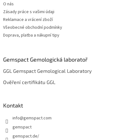
O nás
í
Zásady práce s vašimi údaji
Reklamace a vrácení zboží
Všeobecné obchodní podmínky
Doprava, platba a nákupní tipy
Gemspact Gemologická laboratoř
GGL Gemspact Gemological Laboratory
Ověření certifikátu GGL
Kontakt
info
@
gemspact.com
gemspact
gemspact.de/