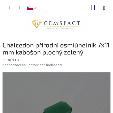
Přejít
NÁKUP
na
obsah
KOŠÍK
Chalcedon přírodní osmiúhelník 7x11
mm kabošon plochý zelený
CHOK7X11GC
Průměrné
Neohodnoceno
Podrobnosti hodnocení
hodnocení
produktu
je
0,0
z
5
hvězdiček.