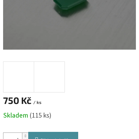
750 Kč
/ ks
Měrná
Skladem
(115 ks)
cena: