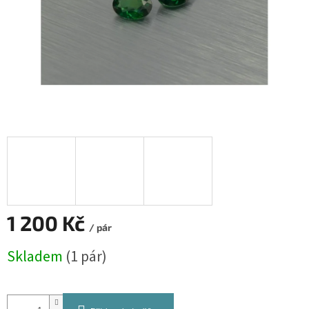
1 200 Kč
/ pár
Měrná
Skladem
(1 pár)
cena: