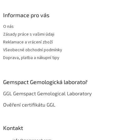
á
p
a
Informace pro vás
t
O nás
í
Zásady práce s vašimi údaji
Reklamace a vrácení zboží
Všeobecné obchodní podmínky
Doprava, platba a nákupní tipy
Gemspact Gemologická laboratoř
GGL Gemspact Gemological Laboratory
Ověření certifikátu GGL
Kontakt