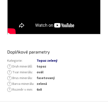
Doplňkové parametry
Kategorie
:
Topaz zelený
?
Druh minerálů
:
topaz
?
Tvar minerálu
:
ovál
?
Brus minerálu
:
fasetovaný
?
Barva minerálu
:
zelená
?
Rozměr v mm
:
6x8
Z