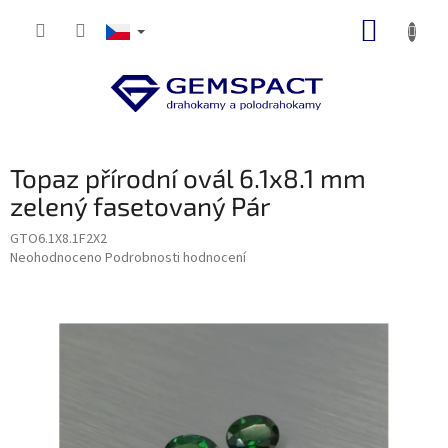
Přejít
NÁKUP
na
obsah
KOŠÍK
Topaz přírodní ovál 6.1x8.1 mm
zelený fasetovaný Pár
GTO6.1X8.1F2X2
Průměrné
Neohodnoceno
Podrobnosti hodnocení
hodnocení
produktu
je
0,0
z
5
hvězdiček.