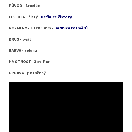
PŮVOD - Brazílie
ČISTOTA - čistý -
Definice čistoty
ROZMERY - 6.1x8.1 mm -
Definice rozměrů
BRUS - ovál
BARVA - zelená
HMOTNOST - 3 ct Pár
ÚPRAVA - potažený