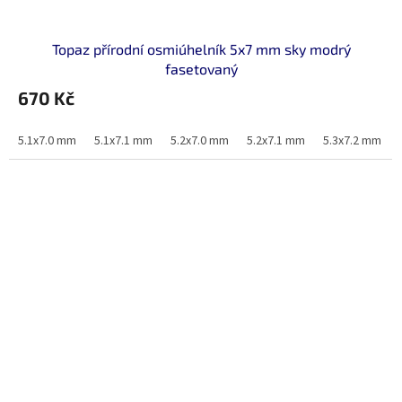
Topaz přírodní osmiúhelník 5x7 mm sky modrý
fasetovaný
670 Kč
5.1x7.0 mm
5.1x7.1 mm
5.2x7.0 mm
5.2x7.1 mm
5.3x7.2 mm