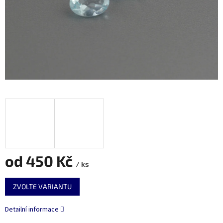
od
450 Kč
/ ks
Měrná
ZVOLTE VARIANTU
cena:
Detailní informace