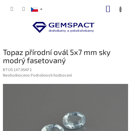
Přejít
NÁKUP
na
obsah
KOŠÍK
Topaz přírodní ovál 5x7 mm sky
modrý fasetovaný
BTO5.1X7.0SKF2
Průměrné
Neohodnoceno
Podrobnosti hodnocení
hodnocení
produktu
je
0,0
z
5
hvězdiček.