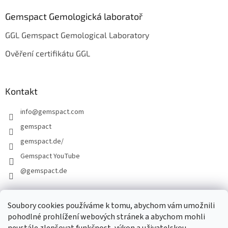
Gemspact Gemologická laboratoř
GGL Gemspact Gemological Laboratory
Ověření certifikátu GGL
Kontakt
info
@
gemspact.com
gemspact
gemspact.de/
Gemspact YouTube
@gemspact.de
Soubory cookies používáme k tomu, abychom vám umožnili
KONTAKTNÍ FORMULÁŘ
pohodlné prohlížení webových stránek a abychom mohli