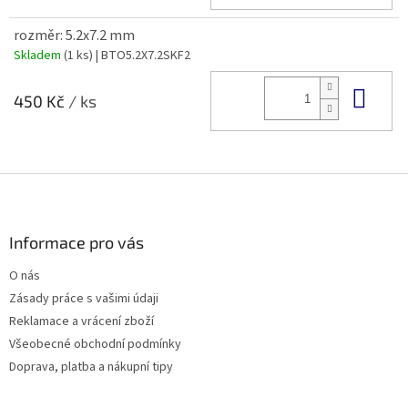
rozměr: 5.2x7.2 mm
Skladem
(1 ks)
| BTO5.2X7.2SKF2
Do 
450 Kč
/ ks
Z
á
p
a
Informace pro vás
t
O nás
í
Zásady práce s vašimi údaji
Reklamace a vrácení zboží
Všeobecné obchodní podmínky
Doprava, platba a nákupní tipy