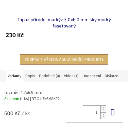
Topaz přírodní markýz 3.0x6.0 mm sky modrý
fasetovaný
230 Kč
ZOBRAZIT VŠECHNY SOUVISEJÍCÍ PRODUKTY
Varianty
Popis
Podobné (4)
Videa (1)
Hodnocení
Diskuze
rozměr: 4.7x6.9 mm
Skladem
(1 ks)
| BTO4.7X6.9SKF2
Do 
600 Kč
/ ks