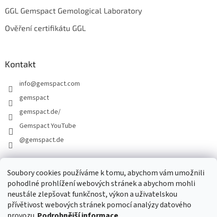
GGL Gemspact Gemological Laboratory
Ověření certifikátu GGL
Kontakt
info
@
gemspact.com
gemspact
gemspact.de/
Gemspact YouTube
@gemspact.de
Soubory cookies používáme k tomu, abychom vám umožnili
KONTAKTNÍ FORMULÁŘ
pohodlné prohlížení webových stránek a abychom mohli
neustále zlepšovat funkčnost, výkon a uživatelskou
přívětivost webových stránek pomocí analýzy datového
provozu.
Podrobnější informace