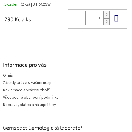
Skladem
(2 ks)
| BTR4.2SWF
Do 
290 Kč
/ ks
Z
á
p
a
Informace pro vás
t
O nás
í
Zásady práce s vašimi údaji
Reklamace a vrácení zboží
Všeobecné obchodní podmínky
Doprava, platba a nákupní tipy
Gemspact Gemologická laboratoř