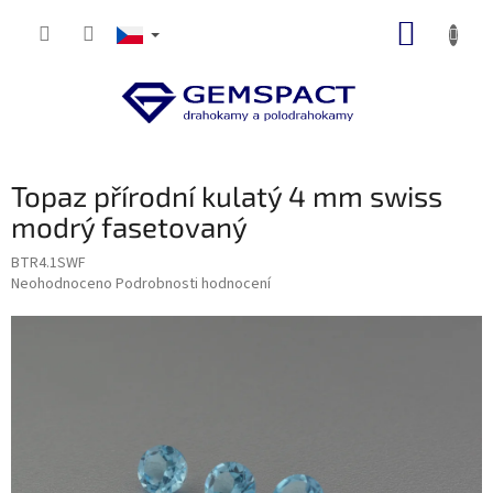
Přejít
NÁKUP
na
obsah
KOŠÍK
Topaz přírodní kulatý 4 mm swiss
modrý fasetovaný
BTR4.1SWF
Průměrné
Neohodnoceno
Podrobnosti hodnocení
hodnocení
produktu
je
0,0
z
5
hvězdiček.