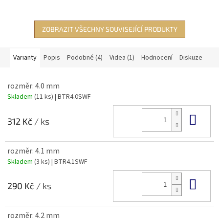
ZOBRAZIT VŠECHNY SOUVISEJÍCÍ PRODUKTY
Varianty
Popis
Podobné (4)
Videa (1)
Hodnocení
Diskuze
rozměr: 4.0 mm
Skladem
(11 ks)
| BTR4.0SWF
Do 
312 Kč
/ ks
rozměr: 4.1 mm
Skladem
(3 ks)
| BTR4.1SWF
Do 
290 Kč
/ ks
rozměr: 4.2 mm