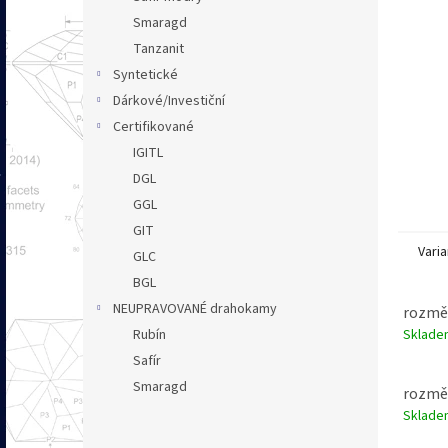
n
Smaragd
e
Tanzanit
l
Syntetické
Dárkové/Investiční
Certifikované
IGITL
DGL
GGL
GIT
Varia
GLC
BGL
NEUPRAVOVANÉ drahokamy
rozměr
Sklad
Rubín
Safír
Smaragd
rozměr
Sklad