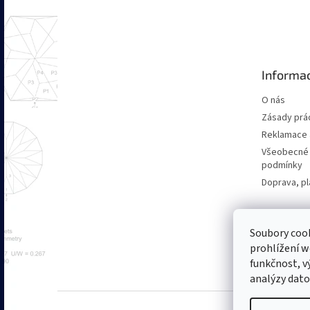
Z
á
p
a
t
Informac
í
O nás
Zásady prác
Reklamace a
Všeobecné
podmínky
Doprava, pl
Soubory coo
prohlížení 
funkčnost, v
analýzy dat