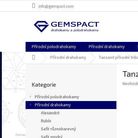
Přejít
info@gemspact.com
na
obsah
Přírodní polodrahokamy
Přírodní drahokamy
Domů
Přírodní drahokamy
Tanzanit přírodní tri
P
Tanz
o
Přeskočit
s
Průměr
Neohod
Kategorie
kategorie
t
hodnoce
r
produkt
Přírodní polodrahokamy
a
je
Přírodní drahokamy
0,0
n
z
Alexandrit
n
5
í
Rubín
hvězdič
p
Safír různobarevný
a
Safír modrý