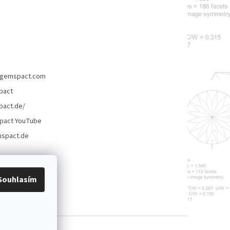
gemspact.com
pact
act.de/
pact YouTube
spact.de
Souhlasím