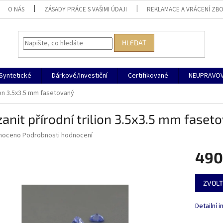
O NÁS
ZÁSADY PRÁCE S VAŠIMI ÚDAJI
REKLAMACE A VRÁCENÍ ZBO
HLEDAT
Syntetické
Dárkové/Investiční
Certifikované
NEUPRAVOV
lion 3.5x3.5 mm fasetovaný
anit přírodní trilion 3.5x3.5 mm faset
né
noceno
Podrobnosti hodnocení
ní
490
u
Měrná
ZVOLT
cena:
ek.
Detailní 