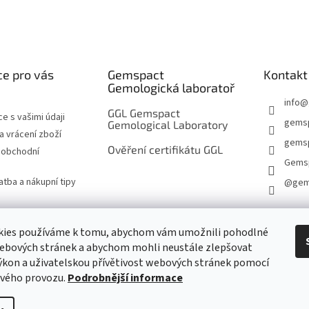
e pro vás
Gemspact
Kontakt
Gemologická laboratoř
info
@
GGL Gemspact
e s vašimi údaji
gems
Gemological Laboratory
 vrácení zboží
gemsp
Ověření certifikátu GGL
 obchodní
Gems
atba a nákupní tipy
@gem
kies používáme k tomu, abychom vám umožnili pohodlné
KONTAKTNÍ FORMULÁŘ
webových stránek a abychom mohli neustále zlepšovat
ýkon a uživatelskou přívětivost webových stránek pomocí
ového provozu.
Podrobnější informace