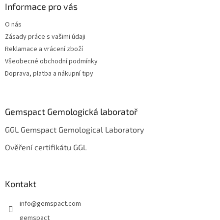
a
Informace pro vás
t
O nás
í
Zásady práce s vašimi údaji
Reklamace a vrácení zboží
Všeobecné obchodní podmínky
Doprava, platba a nákupní tipy
Gemspact Gemologická laboratoř
GGL Gemspact Gemological Laboratory
Ověření certifikátu GGL
Kontakt
info
@
gemspact.com
gemspact