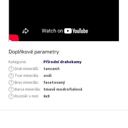
Doplňkové parametry
Kategorie
:
Přírodní drahokamy
?
Druh minerálů
:
tanzanit
?
Tvar minerálu
:
ovál
?
Brus minerálu
:
fasetovaný
?
Barva minerálu
:
tmavě modrofialová
?
Rozměr v mm
:
6x8
Z
á
p