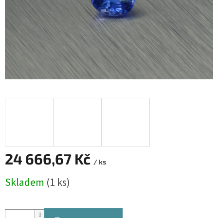
24 666,67 Kč
/ ks
Měrná
Skladem
(1 ks)
cena: