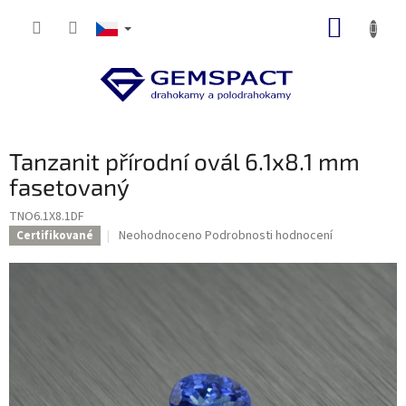
Přejít
NÁKUP
na
obsah
KOŠÍK
Tanzanit přírodní ovál 6.1x8.1 mm
fasetovaný
TNO6.1X8.1DF
Průměrné
Neohodnoceno
Podrobnosti hodnocení
Certifikované
hodnocení
produktu
je
0,0
z
5
hvězdiček.