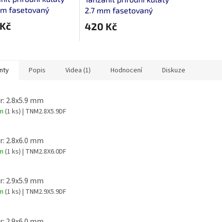
mm fasetovaný
2.7 mm fasetovaný
 Kč
420 Kč
nty
Popis
Videa (1)
Hodnocení
Diskuze
: 2.8x5.9 mm
em
(1 ks)
| TNM2.8X5.9DF
: 2.8x6.0 mm
em
(1 ks)
| TNM2.8X6.0DF
: 2.9x5.9 mm
em
(1 ks)
| TNM2.9X5.9DF
: 2.9x6.0 mm