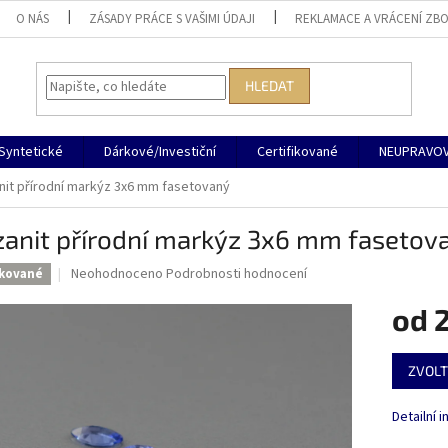
O NÁS
ZÁSADY PRÁCE S VAŠIMI ÚDAJI
REKLAMACE A VRÁCENÍ ZBO
HLEDAT
Syntetické
Dárkové/Investiční
Certifikované
NEUPRAVOV
nit přírodní markýz 3x6 mm fasetovaný
zanit přírodní markýz 3x6 mm fasetov
Průměrné
Neohodnoceno
Podrobnosti hodnocení
ikované
hodnocení
produktu
od
2
je
0,0
Měrná
z
ZVOLT
cena:
5
hvězdiček.
Detailní 