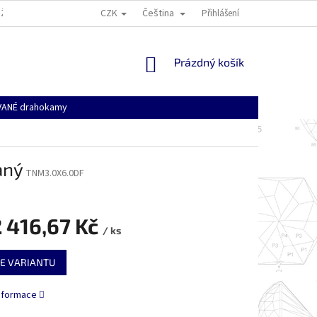
CZK
Čeština
ŽÍ
VŠEOBECNÉ OBCHODNÍ PODMÍNKY
DOPRAVA, PLATBA A NÁKUPNÍ
Přihlášení
NÁKUPNÍ
Prázdný košík
KOŠÍK
ANÉ drahokamy
aný
TNM3.0X6.0DF
 416,67 Kč
/ ks
E VARIANTU
informace