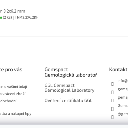
: 3.2x6.2 mm
em
(2 ks)
| TNM3.2X6.2DF
e pro vás
Gemspact
Kontakt
Gemologická laboratoř
info
@
GGL Gemspact
e s vašimi údaji
gems
Gemological Laboratory
 vrácení zboží
gemsp
Ověření certifikátu GGL
 obchodní
Gems
atba a nákupní tipy
@gem