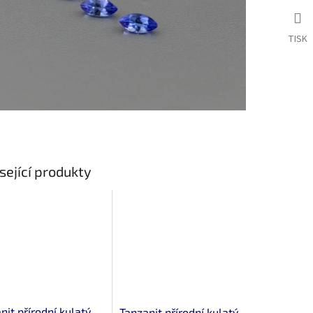
TISK
sející produkty
nit přírodní kulatý
Tanzanit přírodní kulatý