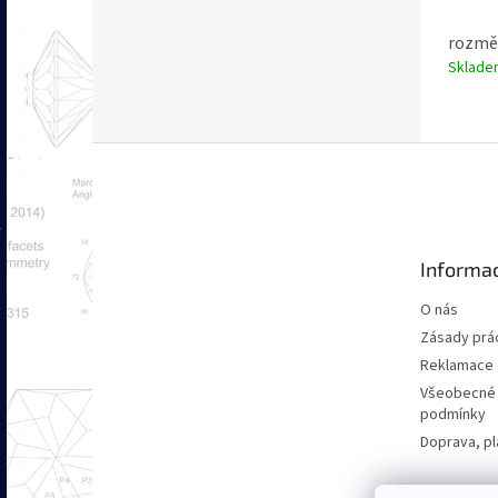
rozměr
Sklad
Z
á
p
a
t
Informac
í
O nás
Zásady prác
Reklamace a
Všeobecné
podmínky
Doprava, pl