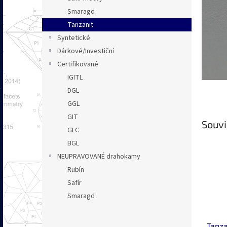
n
Smaragd
e
Tanzanit
l
Syntetické
Dárkové/Investiční
Certifikované
IGITL
DGL
GGL
GIT
Souvi
GLC
BGL
NEUPRAVOVANÉ drahokamy
Rubín
Safír
Smaragd
Tanza