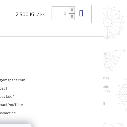
Do košíku
2 500 Kč
/ ks
gemspact.com
pact
act.de/
pact YouTube
spact.de