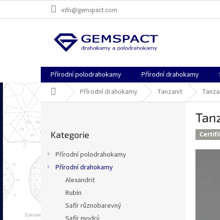
Přejít
info@gemspact.com
na
obsah
Přírodní polodrahokamy
Přírodní drahokamy
Domů
Přírodní drahokamy
Tanzanit
Tanza
P
Tan
o
Přeskočit
s
Kategorie
kategorie
Certif
t
r
Přírodní polodrahokamy
a
Přírodní drahokamy
n
Alexandrit
n
í
Rubín
p
Safír různobarevný
a
Safír modrý