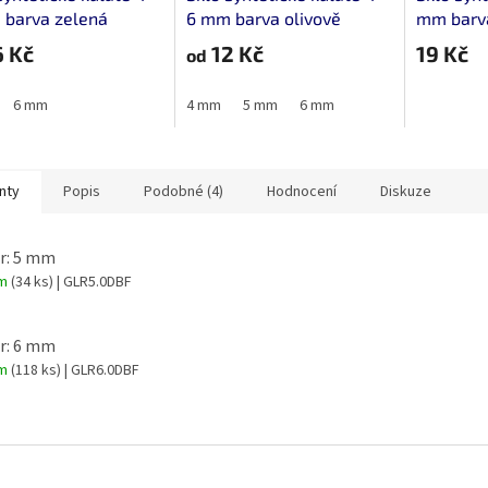
 barva zelená
6 mm barva olivově
mm barva
tovaný
zelená fasetovaný
fasetova
 Kč
12 Kč
19 Kč
od
6 mm
4 mm
5 mm
6 mm
nty
Popis
Podobné (4)
Hodnocení
Diskuze
r: 5 mm
em
(34 ks)
| GLR5.0DBF
r: 6 mm
em
(118 ks)
| GLR6.0DBF