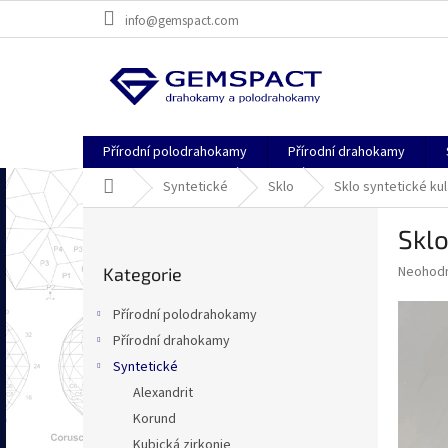
Přejít
info@gemspact.com
na
obsah
Přírodní polodrahokamy
Přírodní drahokamy
Domů
Syntetické
Sklo
Sklo syntetické ku
P
Skl
o
Přeskočit
s
Průměr
Neohod
Kategorie
kategorie
t
hodnoce
r
produkt
Přírodní polodrahokamy
a
je
Přírodní drahokamy
0,0
n
z
Syntetické
n
5
í
Alexandrit
hvězdič
p
Korund
a
Kubická zirkonie