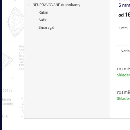
6 mm
NEUPRAVOVANÉ drahokamy
fase
Rubín
16
od
Safír
Smaragd
5 mm
Varia
rozmě
Sklad
rozmě
Sklad
Z
á