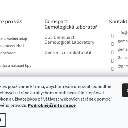
e pro vás
Gemspact
Kontakt
Gemologická laboratoř
info
@
GGL Gemspact
e s vašimi údaji
gems
Gemological Laboratory
 vrácení zboží
gemsp
Ověření certifikátu GGL
 obchodní
Gems
atba a nákupní tipy
@gem
kies používáme k tomu, abychom vám umožnili pohodlné
KONTAKTNÍ FORMULÁŘ
webových stránek a abychom mohli neustále zlepšovat
ýkon a uživatelskou přívětivost webových stránek pomocí
ového provozu.
Podrobnější informace
í
a.