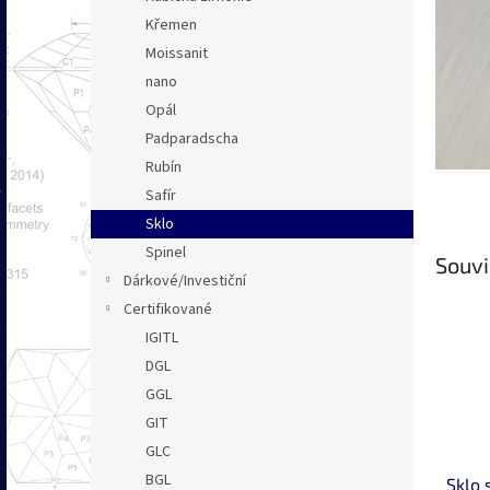
n
Křemen
e
Moissanit
l
nano
Opál
Padparadscha
Rubín
Safír
Sklo
Spinel
Souvi
Dárkové/Investiční
Certifikované
IGITL
DGL
GGL
GIT
GLC
BGL
Sklo 