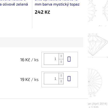
 olivově zelená
mm barva mystický topaz
ný
fasetovaný
242 Kč
Do košíku
16 Kč
/ ks
Do košíku
19 Kč
/ ks