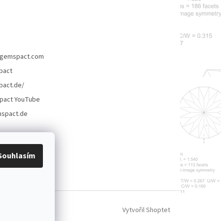
gemspact.com
pact
act.de/
pact YouTube
spact.de
Souhlasím
Vytvořil Shoptet