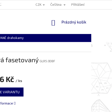
CZK
Čeština
ŽÍ
VŠEOBECNÉ OBCHODNÍ PODMÍNKY
DOPRAVA, PLATBA A NÁKUPNÍ
Přihlášení
NÁKUPNÍ
Prázdný košík
KOŠÍK
ANÉ drahokamy
rá fasetovaný
GLR5.0DBF
6 Kč
/ ks
E VARIANTU
informace