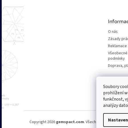
p
a
t
Informac
í
O nás
Zásady prác
Reklamace a
Všeobecné
podmínky
Doprava, pl
Soubory coo
prohlížení 
funkčnost, v
analýzy dat
Nastaven
Copyright 2026
gemspact.com
. Všechna práva vyhrazen