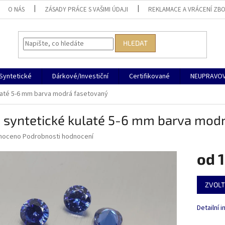
O NÁS
ZÁSADY PRÁCE S VAŠIMI ÚDAJI
REKLAMACE A VRÁCENÍ ZBO
HLEDAT
Syntetické
Dárkové/Investiční
Certifikované
NEUPRAVOV
laté 5-6 mm barva modrá fasetovaný
o syntetické kulaté 5-6 mm barva mod
né
noceno
Podrobnosti hodnocení
ní
od
1
u
Měrná
ZVOLT
cena:
ek.
Detailní 