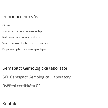
Z
á
p
a
Informace pro vás
t
O nás
í
Zásady práce s vašimi údaji
Reklamace a vrácení zboží
Všeobecné obchodní podmínky
Doprava, platba a nákupní tipy
Gemspact Gemologická laboratoř
GGL Gemspact Gemological Laboratory
Ověření certifikátu GGL
Kontakt