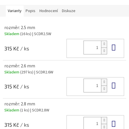
Varianty
Popis
Hodnocení
Diskuze
rozměr: 2.5 mm
Skladem
(16 ks)
| SCDR2.5W
Do 
315 Kč
/ ks
rozměr: 2.6 mm
Skladem
(297 ks)
| SCDR2.6W
Do 
315 Kč
/ ks
rozměr: 2.8 mm
Skladem
(1 ks)
| SCDR2.8W
Do 
315 Kč
/ ks