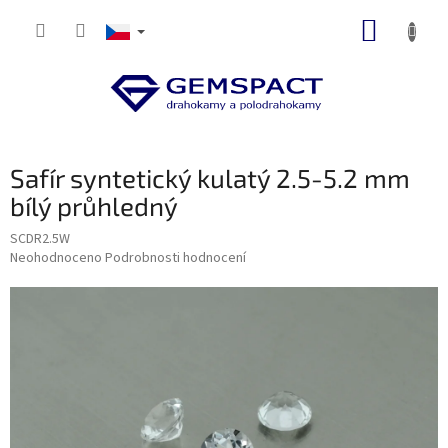
Přejít
NÁKUP
na
obsah
KOŠÍK
Safír syntetický kulatý 2.5-5.2 mm
bílý průhledný
SCDR2.5W
Průměrné
Neohodnoceno
Podrobnosti hodnocení
hodnocení
produktu
je
0,0
z
5
hvězdiček.