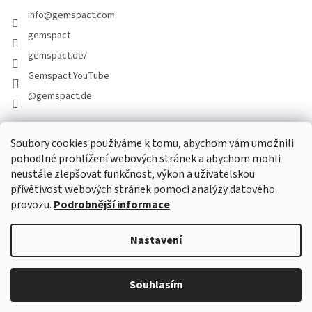
info
@
gemspact.com
gemspact
gemspact.de/
Gemspact YouTube
@gemspact.de
Soubory cookies používáme k tomu, abychom vám umožnili
KONTAKTNÍ FORMULÁŘ
pohodlné prohlížení webových stránek a abychom mohli
neustále zlepšovat funkčnost, výkon a uživatelskou
přívětivost webových stránek pomocí analýzy datového
provozu.
Podrobnější informace
Nastavení
Vytvořil Shoptet
Souhlasím
Copyright 2026
gemspact.com
. Všechna práva vyhrazena.