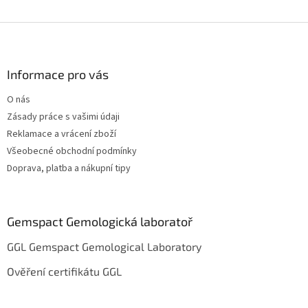
Z
á
p
a
Informace pro vás
t
O nás
í
Zásady práce s vašimi údaji
Reklamace a vrácení zboží
Všeobecné obchodní podmínky
Doprava, platba a nákupní tipy
Gemspact Gemologická laboratoř
GGL Gemspact Gemological Laboratory
Ověření certifikátu GGL