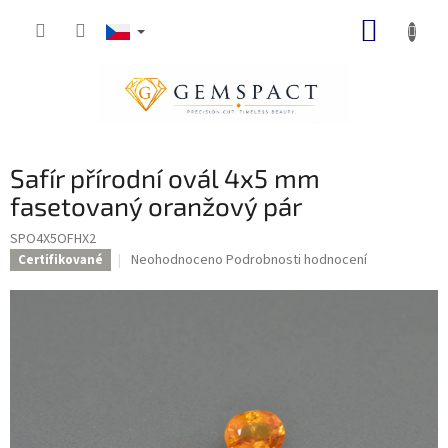
Přejít
NÁKUP
na
obsah
KOŠÍK
Safír přírodní ovál 4x5 mm
fasetovaný oranžový pár
SPO4X5OFHX2
Průměrné
Neohodnoceno
Podrobnosti hodnocení
Certifikované
hodnocení
produktu
je
0,0
z
5
hvězdiček.