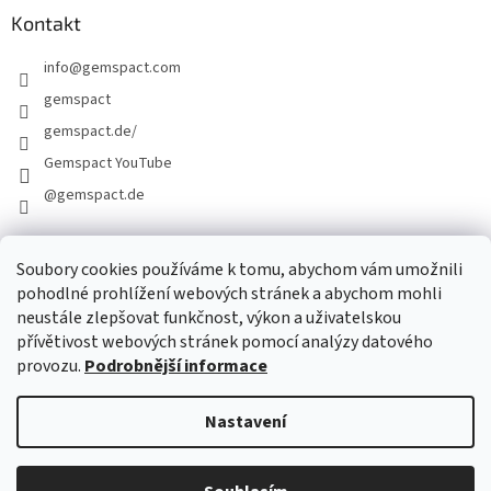
Kontakt
info
@
gemspact.com
gemspact
gemspact.de/
Gemspact YouTube
@gemspact.de
Soubory cookies používáme k tomu, abychom vám umožnili
KONTAKTNÍ FORMULÁŘ
pohodlné prohlížení webových stránek a abychom mohli
neustále zlepšovat funkčnost, výkon a uživatelskou
přívětivost webových stránek pomocí analýzy datového
provozu.
Podrobnější informace
Nastavení
Vytvořil Shoptet