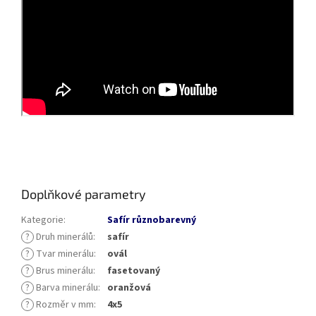
Doplňkové parametry
Kategorie
:
Safír různobarevný
?
Druh minerálů
:
safír
?
Tvar minerálu
:
ovál
?
Brus minerálu
:
fasetovaný
?
Barva minerálu
:
oranžová
?
Rozměr v mm
:
4x5