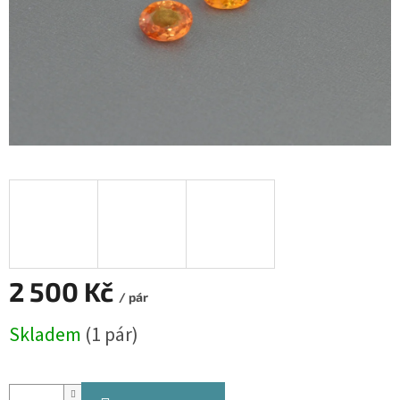
2 500 Kč
/ pár
Měrná
Skladem
(1 pár)
cena: