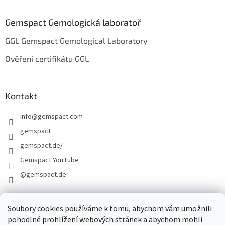
Gemspact Gemologická laboratoř
GGL Gemspact Gemological Laboratory
Ověření certifikátu GGL
Kontakt
info
@
gemspact.com
gemspact
gemspact.de/
Gemspact YouTube
@gemspact.de
Soubory cookies používáme k tomu, abychom vám umožnili
KONTAKTNÍ FORMULÁŘ
pohodlné prohlížení webových stránek a abychom mohli