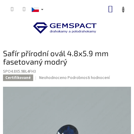
Přejít
NÁKUP
na
obsah
KOŠÍK
Safír přírodní ovál 4.8x5.9 mm
fasetovaný modrý
SPO4.8X5.9BL4FH3
Průměrné
Neohodnoceno
Podrobnosti hodnocení
Certifikované
hodnocení
produktu
je
0,0
z
5
hvězdiček.