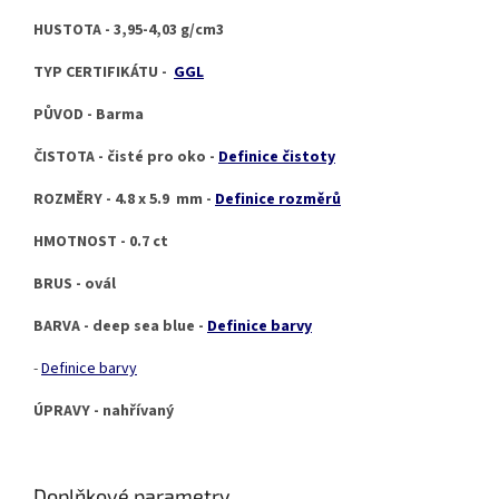
HUSTOTA - 3,95-4,03 g/cm3
TYP CERTIFIKÁTU -
GGL
PŮVOD - Barma
ČISTOTA - čisté pro oko -
Definice čistoty
ROZMĚRY - 4.8 x 5.9 mm -
Definice rozměrů
HMOTNOST - 0.7 ct
BRUS - ovál
BARVA - deep sea blue -
Definice barvy
-
Definice barvy
ÚPRAVY - nahřívaný
Doplňkové parametry