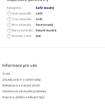
Kategorie
:
Safír modrý
?
Druh minerálů
:
safír
?
Tvar minerálu
:
ovál
?
Brus minerálu
:
fasetovaný
?
Barva minerálu
:
tmavě modrá
?
Rozměr v mm
:
5x6
Z
á
p
a
Informace pro vás
t
O nás
í
Zásady práce s vašimi údaji
Reklamace a vrácení zboží
Všeobecné obchodní podmínky
Doprava, platba a nákupní tipy