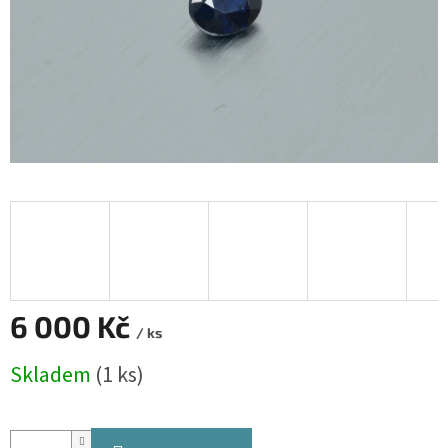
6 000 Kč
/ ks
Měrná
Skladem
(1 ks)
cena: