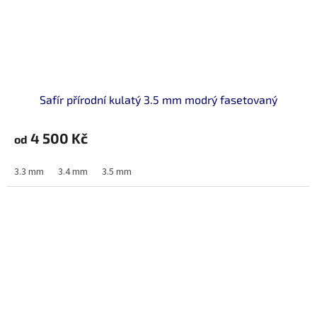
Safír přírodní kulatý 3.5 mm modrý fasetovaný
4 500 Kč
od
3.3 mm
3.4 mm
3.5 mm