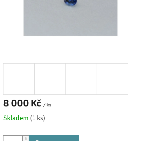
8 000 Kč
/ ks
Měrná
Skladem
(1 ks)
cena: