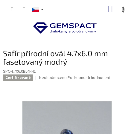
Přejít
NÁKUP
na
obsah
KOŠÍK
Safír přírodní ovál 4.7x6.0 mm
fasetovaný modrý
SPO4.7X6.0BL4FH1
Průměrné
Neohodnoceno
Podrobnosti hodnocení
Certifikované
hodnocení
produktu
je
0,0
z
5
hvězdiček.