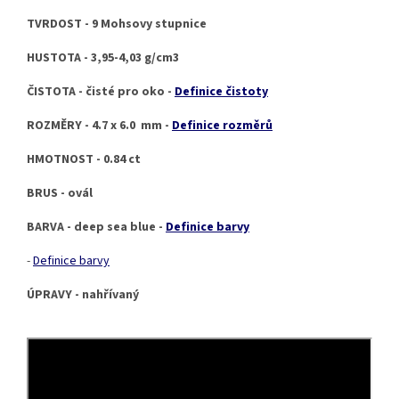
TVRDOST - 9 Mohsovy stupnice
HUSTOTA - 3,95-4,03 g/cm3
ČISTOTA - čisté pro oko -
Definice čistoty
ROZMĚRY - 4.7 x 6.0 mm -
Definice rozměrů
HMOTNOST - 0.84 ct
BRUS - ovál
BARVA - deep sea blue -
Definice barvy
-
Definice barvy
ÚPRAVY - nahřívaný