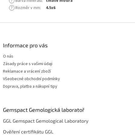
?
Barva minerálu
:
tmavě modrá
?
Rozměr v mm
:
4.5x6
Z
á
p
a
Informace pro vás
t
O nás
í
Zásady práce s vašimi údaji
Reklamace a vrácení zboží
Všeobecné obchodní podmínky
Doprava, platba a nákupní tipy
Gemspact Gemologická laboratoř
GGL Gemspact Gemological Laboratory
Ověření certifikátu GGL