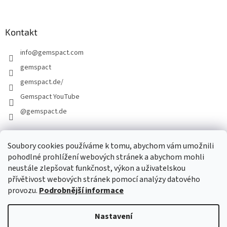
Kontakt
info
@
gemspact.com
gemspact
gemspact.de/
Gemspact YouTube
@gemspact.de
Soubory cookies používáme k tomu, abychom vám umožnili
KONTAKTNÍ FORMULÁŘ
pohodlné prohlížení webových stránek a abychom mohli
neustále zlepšovat funkčnost, výkon a uživatelskou
přívětivost webových stránek pomocí analýzy datového
provozu.
Podrobnější informace
Nastavení
Vytvořil Shoptet