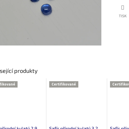
TISK
sející produkty
ifikované
Certifikované
Certifik
 přírodní kulatý 2.9
Safír přírodní kulatý 3.2
Safír pří