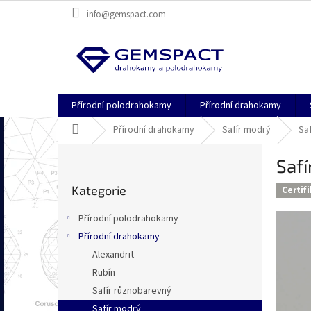
Přejít
info@gemspact.com
na
obsah
Přírodní polodrahokamy
Přírodní drahokamy
Domů
Přírodní drahokamy
Safír modrý
Sa
P
Safí
o
Přeskočit
s
Kategorie
kategorie
Certif
t
r
Přírodní polodrahokamy
a
Přírodní drahokamy
n
Alexandrit
n
í
Rubín
p
Safír různobarevný
a
Safír modrý