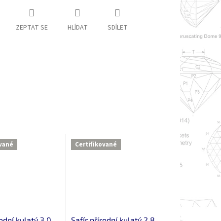
ZEPTAT SE
HLÍDAT
SDÍLET
ované
Certifikované
rodní kulatý 3.0
Safír přírodní kulatý 2.8