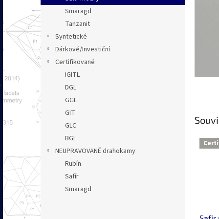
n
Smaragd
e
Tanzanit
l
Syntetické
Dárkové/Investiční
Certifikované
IGITL
DGL
GGL
GIT
Souvi
GLC
BGL
Cert
NEUPRAVOVANÉ drahokamy
Rubín
Safír
Smaragd
Safír