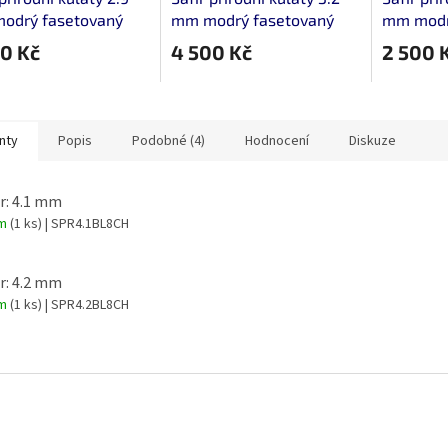
odrý fasetovaný
mm modrý fasetovaný
mm modr
0 Kč
4 500 Kč
2 500 
nty
Popis
Podobné (4)
Hodnocení
Diskuze
r: 4.1 mm
em
(1 ks)
| SPR4.1BL8CH
r: 4.2 mm
em
(1 ks)
| SPR4.2BL8CH