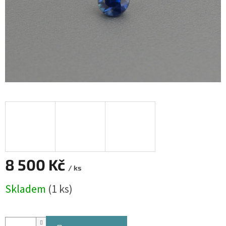
8 500 Kč
/ ks
Měrná
Skladem
(1 ks)
cena: