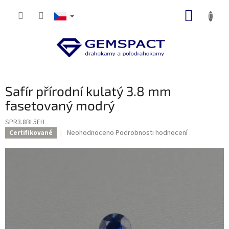
Přejít
NÁKUP
na
obsah
KOŠÍK
Safír přírodní kulatý 3.8 mm
fasetovaný modrý
SPR3.8BL5FH
Průměrné
Neohodnoceno
Podrobnosti hodnocení
Certifikované
hodnocení
produktu
je
0,0
z
5
hvězdiček.