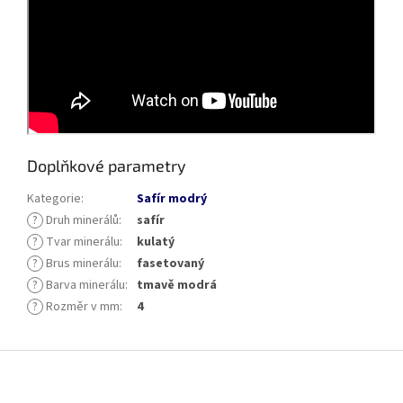
Doplňkové parametry
Kategorie
:
Safír modrý
?
Druh minerálů
:
safír
?
Tvar minerálu
:
kulatý
?
Brus minerálu
:
fasetovaný
?
Barva minerálu
:
tmavě modrá
?
Rozměr v mm
:
4
Z
á
p