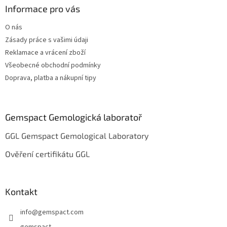
a
Informace pro vás
t
O nás
í
Zásady práce s vašimi údaji
Reklamace a vrácení zboží
Všeobecné obchodní podmínky
Doprava, platba a nákupní tipy
Gemspact Gemologická laboratoř
GGL Gemspact Gemological Laboratory
Ověření certifikátu GGL
Kontakt
info
@
gemspact.com