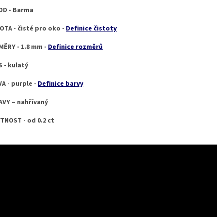
OD - Barma
OTA - čisté pro oko -
Definice čistoty
ĚRY - 1.8 mm -
Definice rozměrů
 - kulatý
A - purple -
Definice barvy
VY – nahřívaný
NOST - od 0.2 ct