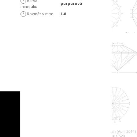
?
Barva
purpurová
minerálu
:
?
Rozměr v mm
:
1.8