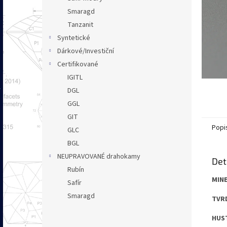
n
Smaragd
e
Tanzanit
l
Syntetické
Dárkové/Investiční
Certifikované
IGITL
DGL
GGL
GIT
Popi
GLC
BGL
NEUPRAVOVANÉ drahokamy
Det
Rubín
MINE
Safír
Smaragd
TVRD
HUST