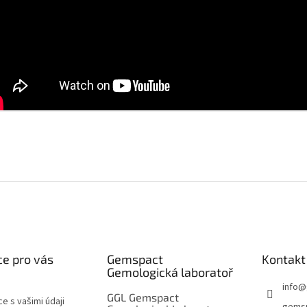
e pro vás
Gemspact
Kontakt
Gemologická laboratoř
info
@
GGL Gemspact
e s vašimi údaji
gems