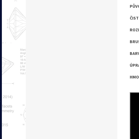
PŮV
ČIST
ROZM
BRUS
BARV
ÚPRA
HMOT