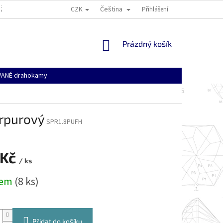
CZK
Čeština
ŽÍ
VŠEOBECNÉ OBCHODNÍ PODMÍNKY
DOPRAVA, PLATBA A NÁKUPNÍ
Přihlášení
NÁKUPNÍ
Prázdný košík
KOŠÍK
ANÉ drahokamy
urpurový
SPR1.8PUFH
 Kč
/ ks
dem
(8 ks)
Přidat do košíku