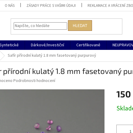
O NÁS
ZÁSADY PRÁCE S VAŠIMI ÚDAJI
REKLAMACE A VRÁCENÍ ZBO
HLEDAT
Syntetické
Dárkové/Investiční
Certifikované
NEUPRAVOV
Safír přírodní kulatý 1.8 mm fasetovaný purpurový
r přírodní kulatý 1.8 mm fasetovaný p
né
noceno
Podrobnosti hodnocení
ní
150
u
Měrná
Skla
cena:
ek.