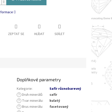
informace
ZEPTAT SE
HLÍDAT
SDÍLET
Doplňkové parametry
Kategorie
:
Safír různobarevný
?
Druh minerálů
:
safír
?
Tvar minerálu
:
kulatý
?
Brus minerálu
:
fasetovaný