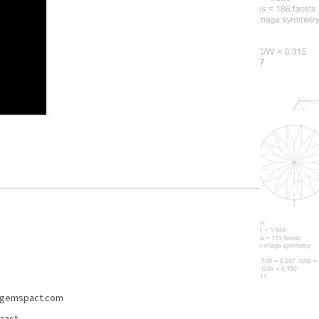
gemspact.com
pact