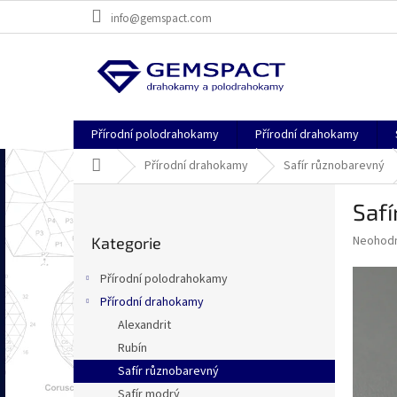
Přejít
info@gemspact.com
na
obsah
Přírodní polodrahokamy
Přírodní drahokamy
Domů
Přírodní drahokamy
Safír různobarevný
P
Safí
o
Přeskočit
s
Průměr
Neohod
Kategorie
kategorie
t
hodnoce
r
produkt
Přírodní polodrahokamy
a
je
Přírodní drahokamy
0,0
n
z
Alexandrit
n
5
í
Rubín
hvězdič
p
Safír různobarevný
a
Safír modrý