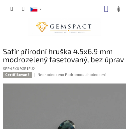
Přejít
NÁKUP
na
obsah
KOŠÍK
Safír přírodní hruška 4.5x6.9 mm
modrozelený fasetovaný, bez úprav
SPP4.5X6.9GB1FU2
Průměrné
Neohodnoceno
Podrobnosti hodnocení
Certifikované
hodnocení
produktu
je
0,0
z
5
hvězdiček.