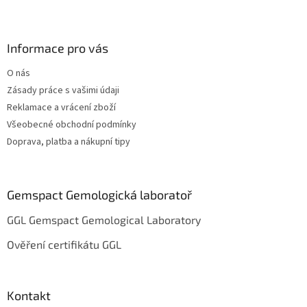
Z
á
p
a
Informace pro vás
t
O nás
í
Zásady práce s vašimi údaji
Reklamace a vrácení zboží
Všeobecné obchodní podmínky
Doprava, platba a nákupní tipy
Gemspact Gemologická laboratoř
GGL Gemspact Gemological Laboratory
Ověření certifikátu GGL
Kontakt