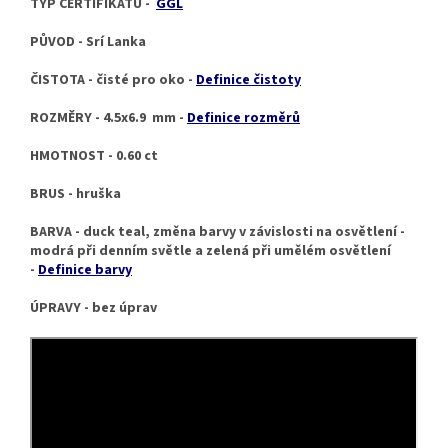
TYP CERTIFIKÁTU -
GGL
PŮVOD - Srí Lanka
ČISTOTA - čisté pro oko -
Definice čistoty
ROZMĚRY - 4.5x6.9 mm -
Definice rozměrů
HMOTNOST - 0.60 ct
BRUS - hruška
BARVA - duck teal, změna barvy v závislosti na osvětlení -
modrá při denním světle a zelená při umělém osvětlení
-
Definice barvy
ÚPRAVY - bez úprav