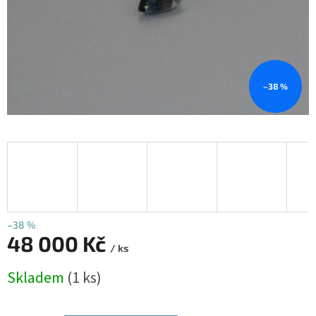
–38 %
–38 %
48 000 Kč
/ ks
Měrná
Skladem
(1 ks)
cena: