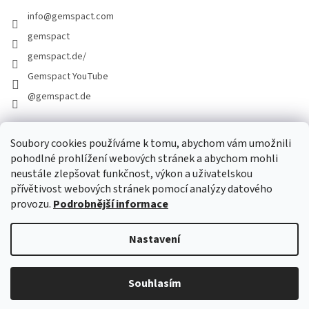
info
@
gemspact.com
gemspact
gemspact.de/
Gemspact YouTube
@gemspact.de
Soubory cookies používáme k tomu, abychom vám umožnili
KONTAKTNÍ FORMULÁŘ
pohodlné prohlížení webových stránek a abychom mohli
neustále zlepšovat funkčnost, výkon a uživatelskou
přívětivost webových stránek pomocí analýzy datového
provozu.
Podrobnější informace
Nastavení
Vytvořil Shoptet
Souhlasím
Copyright 2026
gemspact.com
. Všechna práva vyhrazena.