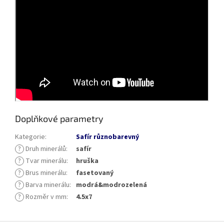
Doplňkové parametry
Kategorie
:
Safír různobarevný
?
Druh minerálů
:
safír
?
Tvar minerálu
:
hruška
?
Brus minerálu
:
fasetovaný
?
Barva minerálu
:
modrá&modrozelená
?
Rozměr v mm
:
4.5x7