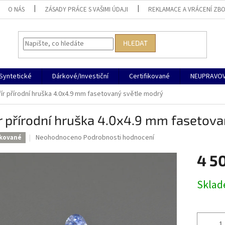
O NÁS
ZÁSADY PRÁCE S VAŠIMI ÚDAJI
REKLAMACE A VRÁCENÍ ZBO
HLEDAT
Syntetické
Dárkové/Investiční
Certifikované
NEUPRAVOV
fír přírodní hruška 4.0x4.9 mm fasetovaný světle modrý
r přírodní hruška 4.0x4.9 mm fasetov
Průměrné
Neohodnoceno
Podrobnosti hodnocení
ikované
hodnocení
produktu
4 5
je
0,0
Měrná
Skla
z
cena:
5
hvězdiček.