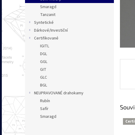
n
Smaragd
e
Tanzanit
l
Syntetické
Dárkové/Investiční
Certifikované
IGITL
DGL
GGL
GIT
GLC
BGL
NEUPRAVOVANÉ drahokamy
Rubín
Souvi
Safír
Smaragd
Cert