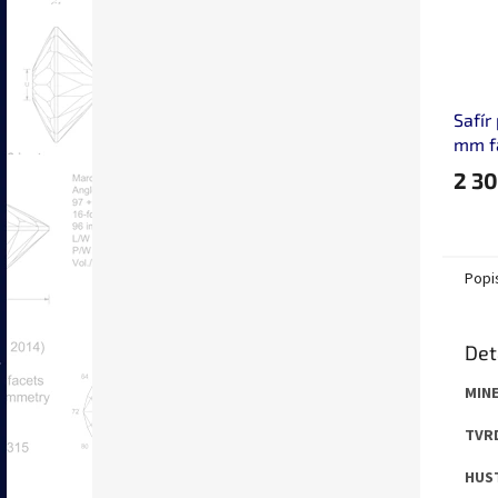
Safír
mm f
2 30
Popi
Det
MINE
TVRD
HUST