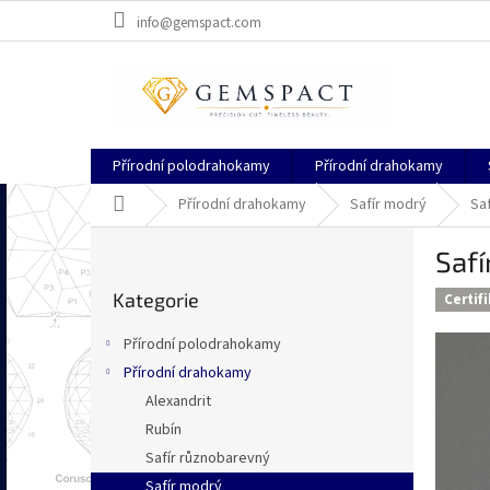
Přejít
info@gemspact.com
na
obsah
Přírodní polodrahokamy
Přírodní drahokamy
Domů
Přírodní drahokamy
Safír modrý
Sa
P
Safí
o
Přeskočit
s
Kategorie
kategorie
Certif
t
r
Přírodní polodrahokamy
a
Přírodní drahokamy
n
Alexandrit
n
í
Rubín
p
Safír různobarevný
a
Safír modrý