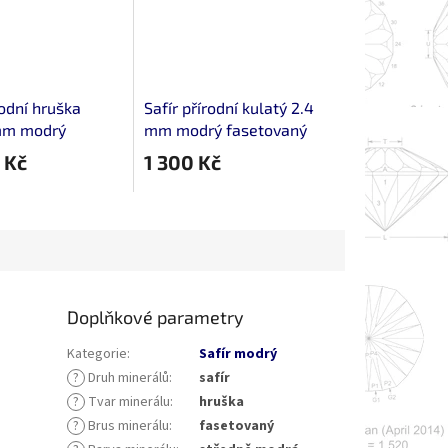
rodní hruška
Safír přírodní kulatý 2.4
mm modrý
mm modrý fasetovaný
ný, bez úprav
 Kč
1 300 Kč
Doplňkové parametry
Kategorie
:
Safír modrý
?
Druh minerálů
:
safír
?
Tvar minerálu
:
hruška
?
Brus minerálu
:
fasetovaný