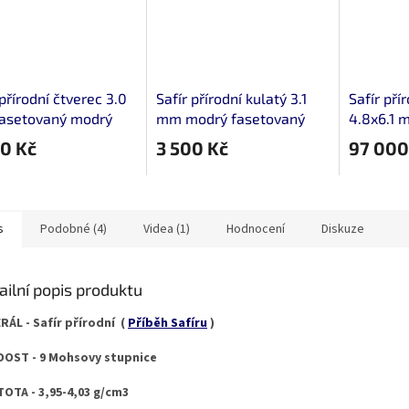
 přírodní čtverec 3.0
Safír přírodní kulatý 3.1
Safír pří
asetovaný modrý
mm modrý fasetovaný
4.8x6.1 
fasetova
0 Kč
3 500 Kč
97 000
s
Podobné (4)
Videa (1)
Hodnocení
Diskuze
ailní popis produktu
RÁL - Safír přírodní (
Příběh Safíru
)
OST - 9 Mohsovy stupnice
OTA - 3,95-4,03 g/cm3