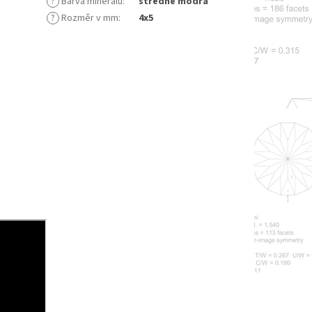
?
Barva minerálu
:
středně modrá
?
Rozměr v mm
:
4x5