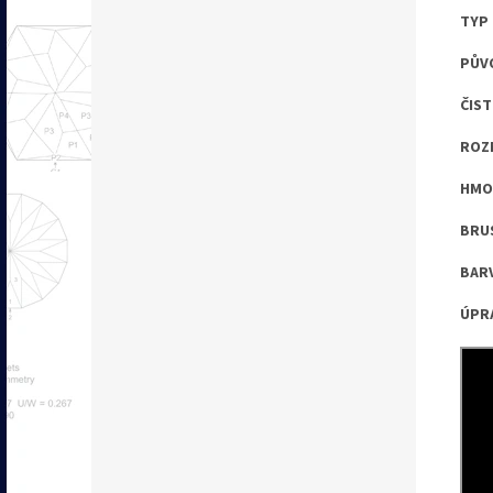
TYP 
PŮV
ČIST
ROZM
HMOT
BRUS
BARV
ÚPRA