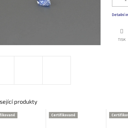
Detailní 
TISK
sející produkty
ifikované
Certifikované
Certifik