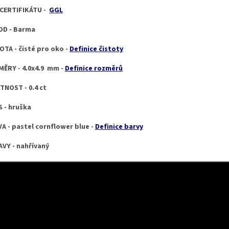
CERTIFIKÁTU -
GGL
OD - Barma
OTA - čisté pro oko -
Definice čistoty
ĚRY - 4.0x4.9 mm -
Definice rozměrů
NOST - 0.4 ct
 - hruška
A - pastel cornflower blue -
Definice barvy
VY - nahřívaný