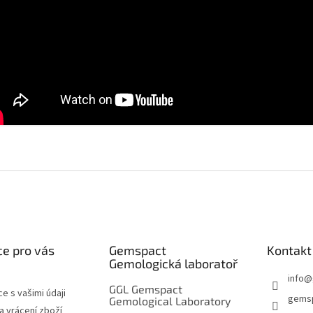
e pro vás
Gemspact
Kontakt
Gemologická laboratoř
info
@
GGL Gemspact
e s vašimi údaji
gems
Gemological Laboratory
 vrácení zboží