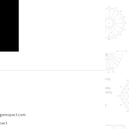
gemspact.com
pact