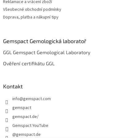
Reklamace a vrácení zboží
Všeobecné obchodní podmínky
Doprava, platba a nákupní tipy
Gemspact Gemologická laboratoř
GGL Gemspact Gemological Laboratory
Ověření certifikátu GGL
Kontakt
info
@
gemspact.com
gemspact
gemspact.de/
Gemspact YouTube
@gemspact.de