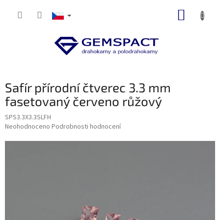
Přejít
NÁKUP
na
obsah
KOŠÍK
Safír přírodní čtverec 3.3 mm
fasetovaný červeno růžový
SPS3.3X3.3SLFH
Průměrné
Neohodnoceno
Podrobnosti hodnocení
hodnocení
produktu
je
0,0
z
5
hvězdiček.