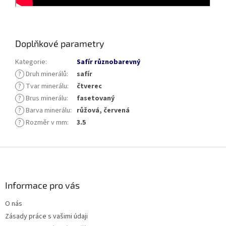
Doplňkové parametry
Kategorie
:
Safír různobarevný
?
Druh minerálů
:
safír
?
Tvar minerálu
:
čtverec
?
Brus minerálu
:
fasetovaný
?
Barva minerálu
:
růžová, červená
?
Rozměr v mm
:
3.5
Z
á
p
a
Informace pro vás
t
O nás
í
Zásady práce s vašimi údaji