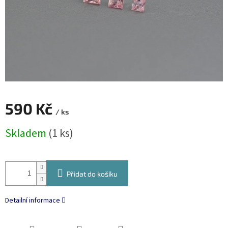
590 Kč
/ ks
Měrná
Skladem
(1 ks)
cena:
Přidat do košíku
Detailní informace