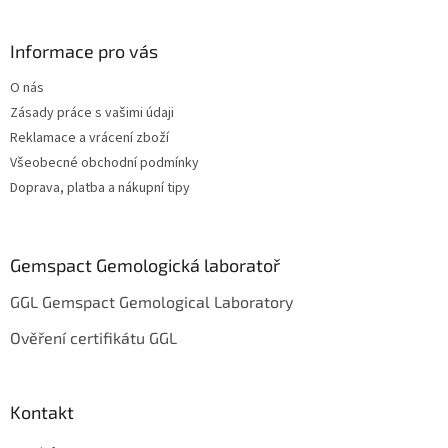
á
p
a
Informace pro vás
t
O nás
í
Zásady práce s vašimi údaji
Reklamace a vrácení zboží
Všeobecné obchodní podmínky
Doprava, platba a nákupní tipy
Gemspact Gemologická laboratoř
GGL Gemspact Gemological Laboratory
Ověření certifikátu GGL
Kontakt