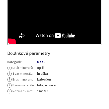
Doplňkové parametry
Kategorie
:
Opál
?
Druh minerálů
:
opál
?
Tvar minerálu
:
hruška
?
Brus minerálu
:
kabošon
?
Barva minerálu
:
bílá, irizace
?
Rozměr v mm
:
14x19.5
Z