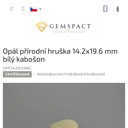
Přejít
NÁKUP
na
obsah
KOŠÍK
Opál přírodní hruška 14.2x19.6 mm
bílý kabošon
OPP14.2X19.6WC
Průměrné
Neohodnoceno
Podrobnosti hodnocení
Certifikované
hodnocení
produktu
je
0,0
z
5
hvězdiček.