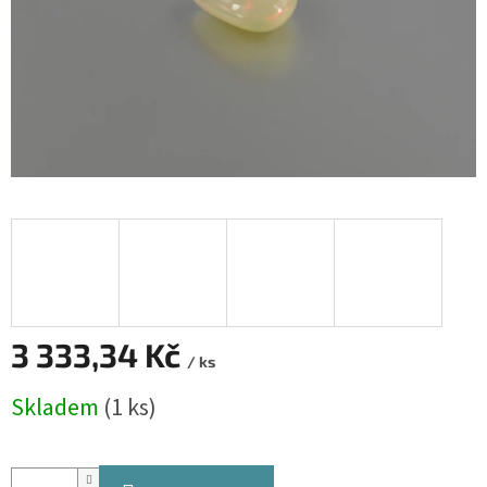
3 333,34 Kč
/ ks
Měrná
Skladem
(1 ks)
cena: