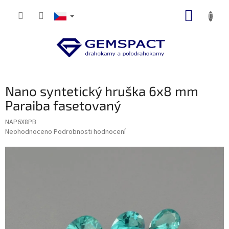
Přejít
NÁKUP
na
obsah
KOŠÍK
Nano syntetický hruška 6x8 mm
Paraiba fasetovaný
NAP6X8PB
Průměrné
Neohodnoceno
Podrobnosti hodnocení
hodnocení
produktu
je
0,0
z
5
hvězdiček.