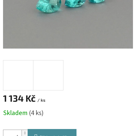
1 134 Kč
/ ks
Měrná
Skladem
(4 ks)
cena: