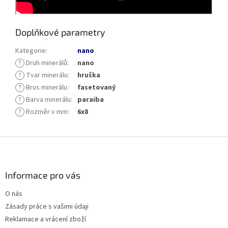
Doplňkové parametry
Kategorie
:
nano
?
Druh minerálů
:
nano
?
Tvar minerálu
:
hruška
?
Brus minerálu
:
fasetovaný
?
Barva minerálu
:
paraiba
?
Rozměr v mm
:
6x8
Z
á
p
a
Informace pro vás
t
O nás
í
Zásady práce s vašimi údaji
Reklamace a vrácení zboží