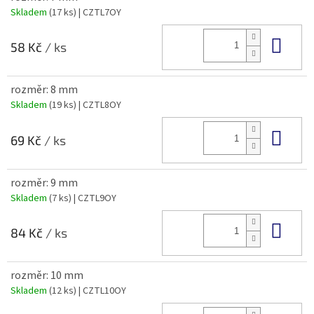
Skladem
(17 ks)
| CZTL7OY
Do 
58 Kč
/ ks
rozměr: 8 mm
Skladem
(19 ks)
| CZTL8OY
Do 
69 Kč
/ ks
rozměr: 9 mm
Skladem
(7 ks)
| CZTL9OY
Do 
84 Kč
/ ks
rozměr: 10 mm
Skladem
(12 ks)
| CZTL10OY