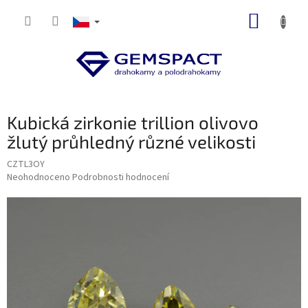
Přejít
NÁKUP
na
obsah
KOŠÍK
Kubická zirkonie trillion olivovo
žlutý průhledný různé velikosti
CZTL3OY
Průměrné
Neohodnoceno
Podrobnosti hodnocení
hodnocení
produktu
je
0,0
z
5
hvězdiček.