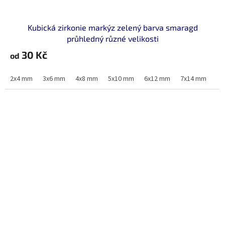
Kubická zirkonie markýz zelený barva smaragd
průhledný různé velikosti
30 Kč
od
2x4 mm
3x6 mm
4x8 mm
5x10 mm
6x12 mm
7x14 mm