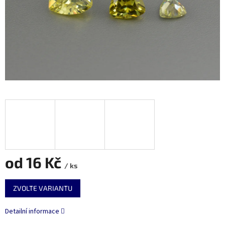
od
16 Kč
/ ks
Měrná
ZVOLTE VARIANTU
cena:
Detailní informace