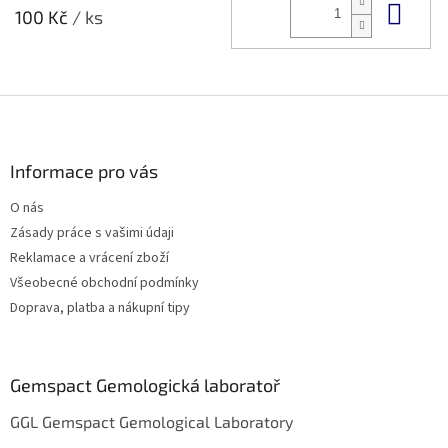
Do 
100 Kč
/ ks
Z
á
p
a
Informace pro vás
t
O nás
í
Zásady práce s vašimi údaji
Reklamace a vrácení zboží
Všeobecné obchodní podmínky
Doprava, platba a nákupní tipy
Gemspact Gemologická laboratoř
GGL Gemspact Gemological Laboratory