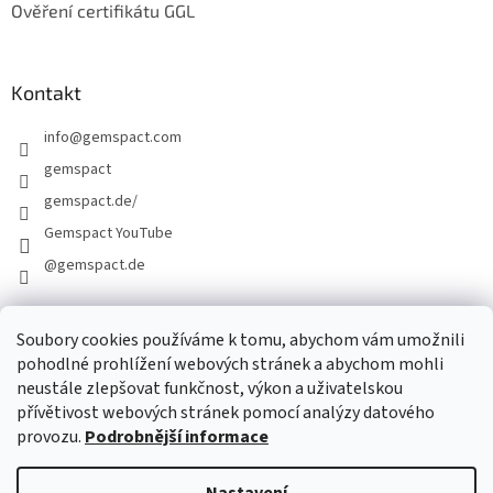
Ověření certifikátu GGL
Kontakt
info
@
gemspact.com
gemspact
gemspact.de/
Gemspact YouTube
@gemspact.de
Soubory cookies používáme k tomu, abychom vám umožnili
KONTAKTNÍ FORMULÁŘ
pohodlné prohlížení webových stránek a abychom mohli
neustále zlepšovat funkčnost, výkon a uživatelskou
přívětivost webových stránek pomocí analýzy datového
provozu.
Podrobnější informace