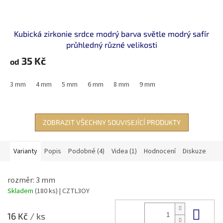
Kubická zirkonie srdce modrý barva světle modrý safír
průhledný různé velikosti
35 Kč
od
3 mm
4 mm
5 mm
6 mm
8 mm
9 mm
ZOBRAZIT VŠECHNY SOUVISEJÍCÍ PRODUKTY
Varianty
Popis
Podobné (4)
Videa (1)
Hodnocení
Diskuze
rozměr: 3 mm
Skladem
(180 ks)
| CZTL3OY
Do 
16 Kč
/ ks