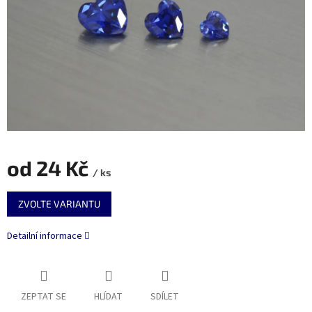
od
24 Kč
/ ks
Měrná
ZVOLTE VARIANTU
cena:
Detailní informace
ZEPTAT SE
HLÍDAT
SDÍLET