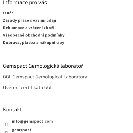
a
Informace pro vás
t
O nás
í
Zásady práce s vašimi údaji
Reklamace a vrácení zboží
Všeobecné obchodní podmínky
Doprava, platba a nákupní tipy
Gemspact Gemologická laboratoř
GGL Gemspact Gemological Laboratory
Ověření certifikátu GGL
Kontakt
info
@
gemspact.com
gemspact