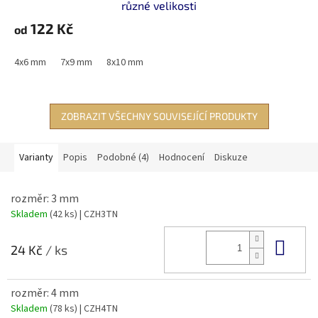
různé velikosti
122 Kč
od
4x6 mm
7x9 mm
8x10 mm
ZOBRAZIT VŠECHNY SOUVISEJÍCÍ PRODUKTY
Varianty
Popis
Podobné (4)
Hodnocení
Diskuze
rozměr: 3 mm
Skladem
(42 ks)
| CZH3TN
Do 
24 Kč
/ ks
rozměr: 4 mm
Skladem
(78 ks)
| CZH4TN