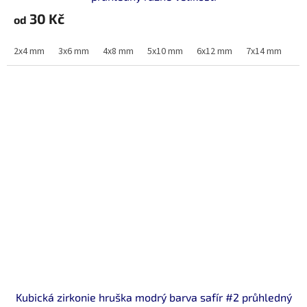
30 Kč
od
2x4 mm
3x6 mm
4x8 mm
5x10 mm
6x12 mm
7x14 mm
Kubická zirkonie hruška modrý barva safír #2 průhledný