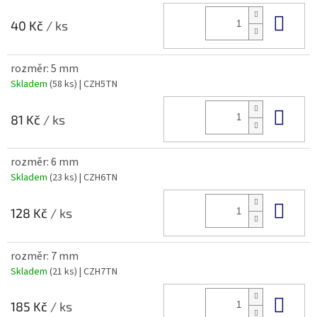
Do 
40 Kč
/ ks
rozměr: 5 mm
Skladem
(58 ks)
| CZH5TN
Do 
81 Kč
/ ks
rozměr: 6 mm
Skladem
(23 ks)
| CZH6TN
Do 
128 Kč
/ ks
rozměr: 7 mm
Skladem
(21 ks)
| CZH7TN
Do 
185 Kč
/ ks