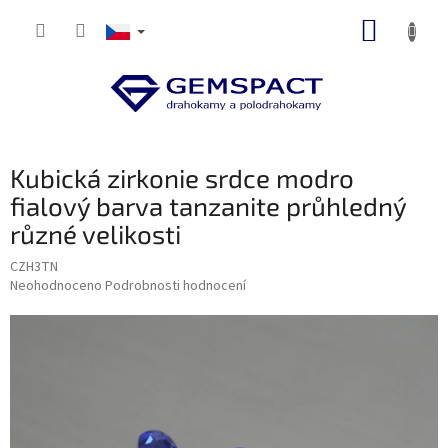
Přejít
NÁKUP
na
obsah
KOŠÍK
Kubická zirkonie srdce modro
fialový barva tanzanite průhledný
různé velikosti
CZH3TN
Průměrné
Neohodnoceno
Podrobnosti hodnocení
hodnocení
produktu
je
0,0
z
5
hvězdiček.