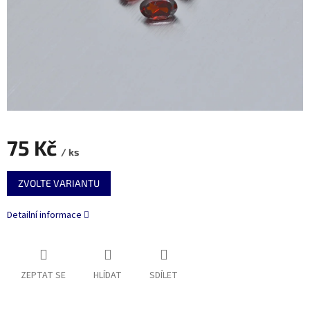
75 Kč
/ ks
Měrná
ZVOLTE VARIANTU
cena:
Detailní informace
ZEPTAT SE
HLÍDAT
SDÍLET