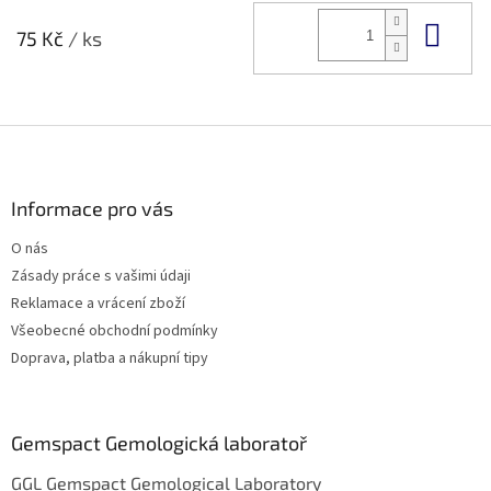
Do 
75 Kč
/ ks
Z
á
p
a
Informace pro vás
t
O nás
í
Zásady práce s vašimi údaji
Reklamace a vrácení zboží
Všeobecné obchodní podmínky
Doprava, platba a nákupní tipy
Gemspact Gemologická laboratoř
GGL Gemspact Gemological Laboratory