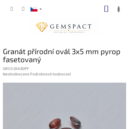
Přejít
NÁKUP
na
obsah
KOŠÍK
Granát přírodní ovál 3x5 mm pyrop
fasetovaný
GRO3.0X4.8DPF
Průměrné
Neohodnoceno
Podrobnosti hodnocení
hodnocení
produktu
je
0,0
z
5
hvězdiček.