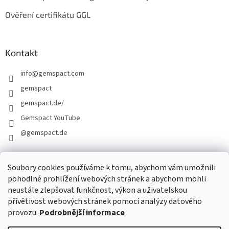
Ověření certifikátu GGL
Kontakt
info
@
gemspact.com
gemspact
gemspact.de/
Gemspact YouTube
@gemspact.de
Soubory cookies používáme k tomu, abychom vám umožnili
KONTAKTNÍ FORMULÁŘ
pohodlné prohlížení webových stránek a abychom mohli
neustále zlepšovat funkčnost, výkon a uživatelskou
přívětivost webových stránek pomocí analýzy datového
provozu.
Podrobnější informace