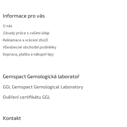
á
p
a
Informace pro vás
t
O nás
í
Zásady práce s vašimi údaji
Reklamace a vrácení zboží
Všeobecné obchodní podmínky
Doprava, platba a nákupní tipy
Gemspact Gemologická laboratoř
GGL Gemspact Gemological Laboratory
Ověření certifikátu GGL
Kontakt