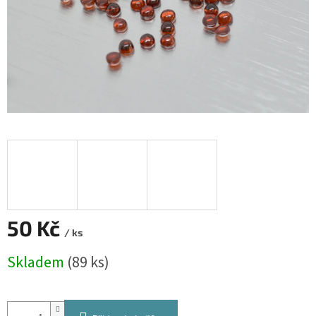
50 Kč
/ ks
Měrná
Skladem
(89 ks)
cena: