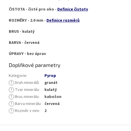
ČISTOTA - čisté pro oko -
Definice čistoty
ROZMĚRY - 2.0 mm -
Definice rozměrů
BRUS - kulatý
BARVA - červená
ÚPRAVY - bez úprav
Doplňkové parametry
Kategorie
:
Pyrop
?
Druh minerálů
:
granát
?
Tvar minerálu
:
kulatý
?
Brus minerálu
:
kabošon
?
Barva minerálu
:
červená
?
Rozměr v mm
:
2
Z