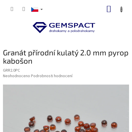
Přejít
NÁKUP
na
obsah
KOŠÍK
Granát přírodní kulatý 2.0 mm pyrop
kabošon
GRR2.0PC
Průměrné
Neohodnoceno
Podrobnosti hodnocení
hodnocení
produktu
je
0,0
z
5
hvězdiček.