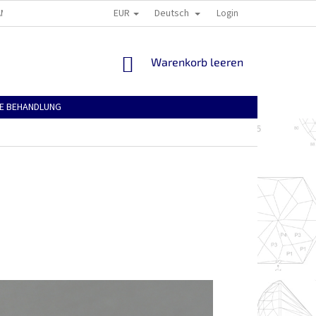
EUR
Deutsch
AMATION UND RÜCKGABE VON WAREN
ALLGEMEINE GESCHAFTSBEDINGUNG
Login
WARENKORB
Warenkorb leeren
E BEHANDLUNG