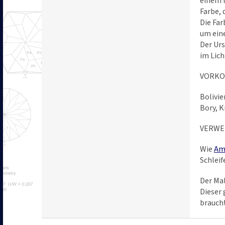
einem 
Farbe, 
Die Far
um eine
Der Urs
im Lich
VORK
Bolivie
Bory, K
VERWE
Wie
Am
Schleif
Der Mal
Dieser 
braucht
F