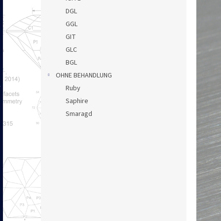
e
DGL
GGL
GIT
GLC
BGL
OHNE BEHANDLUNG
Ruby
Saphire
Smaragd