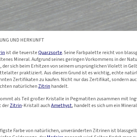
UNG UND HERKUNFT
rin
ist die teuerste
Quarzsorte
. Seine Farbpalette reicht von blass
ltenes Mineral. Aufgrund seines geringen Vorkommens in der Natu
, der sich beim Erhitzen von seinem ursprünglichen Violett in Gelb
telalter praktiziert. Aus diesem Grund ist es wichtig, echte natür
nten Zertifikaten zu kaufen. Nicht nur das Zertifikat, sondern auc
echten natürlichen
Zitrin
handelt.
ommt als Teil großer Kristalle in Pegmatiten zusammen mit Ingw
t der
Zitrin
-Kristall auch
Amethyst
, handelt es sich um ein Miner
figste Farbe von natürlichen, unveränderten Zitrinen ist blassgel