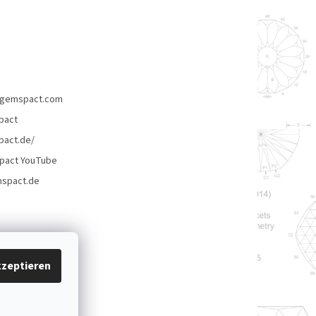
gemspact.com
pact
act.de/
pact YouTube
spact.de
zeptieren