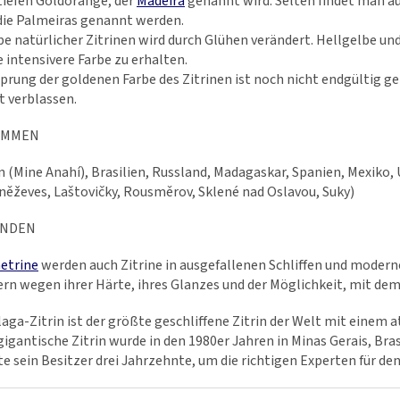
tiefen Goldorange, der
Madeira
genannt wird. Selten findet man a
die Palmeiras genannt werden.
be natürlicher Zitrinen wird durch Glühen verändert. Hellgelbe un
 intensivere Farbe zu erhalten.
prung der goldenen Farbe des Zitrinen ist noch nicht endgültig ge
t verblassen.
OMMEN
n (Mine Anahí), Brasilien, Russland, Madagaskar, Spanien, Mexiko
něževes, Laštovičky, Rousměrov, Sklené nad Oslavou, Suky)
NDEN
etrine
werden auch Zitrine in ausgefallenen Schliffen und moderne
ern wegen ihrer Härte, ihres Glanzes und der Möglichkeit, mit dem S
aga-Zitrin ist der größte geschliffene Zitrin der Welt mit eine
gigantische Zitrin wurde in den 1980er Jahren in Minas Gerais, Bra
e sein Besitzer drei Jahrzehnte, um die richtigen Experten für den 