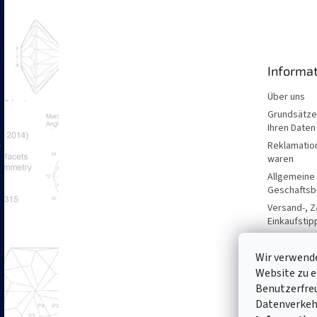
u
ß
z
e
Informat
i
l
Über uns
e
Grundsätze 
Ihren Daten
Reklamatio
waren
Allgemeine
Geschaftsb
Versand-, Z
Einkaufstip
Wir verwende
Website zu e
Benutzerfreu
Datenverkehr