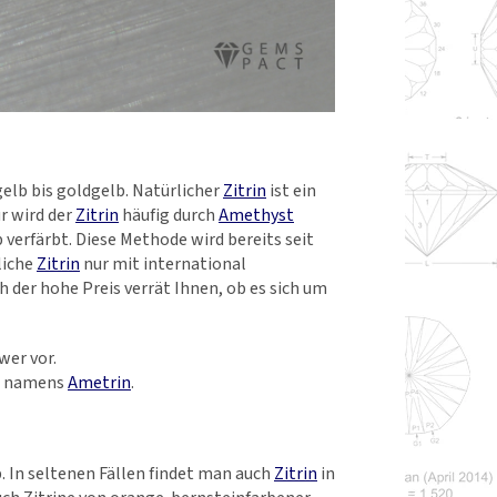
gelb bis goldgelb. Natürlicher
Zitrin
ist ein
r wird der
Zitrin
häufig durch
Amethyst
 verfärbt. Diese Methode wird bereits seit
liche
Zitrin
nur mit international
h der hohe Preis verrät Ihnen, ob es sich um
er vor.
al namens
Ametrin
.
b. In seltenen Fällen findet man auch
Zitrin
in