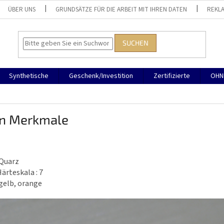
ÜBER UNS
GRUNDSÄTZE FÜR DIE ARBEIT MIT IHREN DATEN
REKL
SUCHEN
Synthetische
Geschenk/Investition
Zertifizierte
OHN
in Merkmale
 Quarz
ärteskala : 7
 gelb, orange