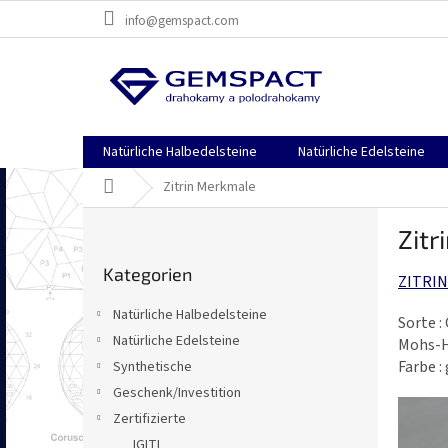
Zum
info@gemspact.com
Inhalt
springen
Natürliche Halbedelsteine
Natürliche Edelsteine
Startseite
Zitrin Merkmale
S
Zitr
e
Kategorien
i
Kategorien
überspringen
ZITRIN
t
e
Natürliche Halbedelsteine
Sorte :
n
Natürliche Edelsteine
Mohs-H
l
Farbe :
Synthetische
e
i
Geschenk/Investition
s
Zertifizierte
t
IGITL