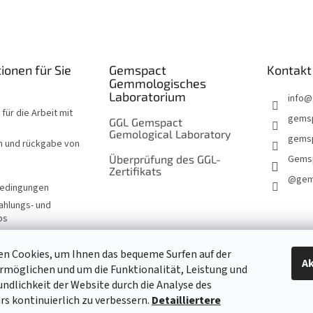
ionen für Sie
Gemspact
Kontakt
Gemmologisches
Laboratorium
info
@
für die Arbeit mit
gems
GGL Gemspact
Gemological Laboratory
gemsp
n und rückgabe von
Überprüfung des GGL-
Gems
Zertifikats
@gem
edingungen
ahlungs- und
ps
n Cookies, um Ihnen das bequeme Surfen auf der
Ak
rmöglichen und um die Funktionalität, Leistung und
KONTAKTFORMULAR
ndlichkeit der Website durch die Analyse des
s kontinuierlich zu verbessern.
Detailliertere