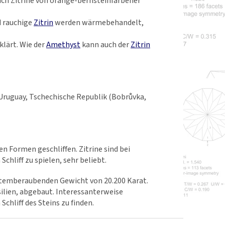
uch Zitrine von orange-bernsteinfarbener
d rauchige
Zitrin
werden wärmebehandelt,
klärt. Wie der
Amethyst
kann auch der
Zitrin
, Uruguay, Tschechische Republik (Bobrůvka,
n Formen geschliffen. Zitrine sind bei
chliff zu spielen, sehr beliebt.
m atemberaubenden Gewicht von 20.200 Karat.
silien, abgebaut. Interessanterweise
Schliff des Steins zu finden.