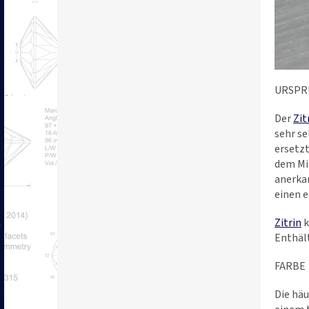
URSPR
Der
Zit
sehr se
ersetzt
dem Mit
anerkan
einen 
Zitrin
k
Enthäl
FARBE
Die häu