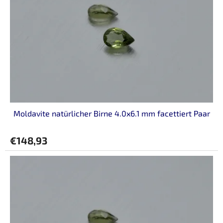
d
e
r
P
r
o
d
u
k
t
Moldavite natürlicher Birne 4.0x6.1 mm facettiert Paar
e
€148,93