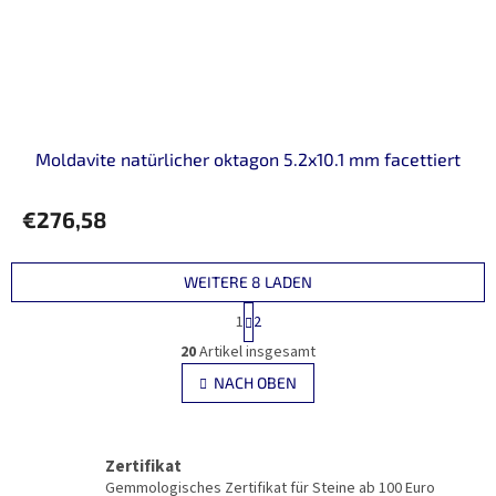
Moldavite natürlicher oktagon 5.2x10.1 mm facettiert
€276,58
WEITERE 8 LADEN
P
1
2
a
S
g
20
Artikel insgesamt
t
i
e
NACH OBEN
n
u
i
e
e
r
r
u
Zertifikat
e
n
l
Gemmologisches Zertifikat für Steine ab 100 Euro