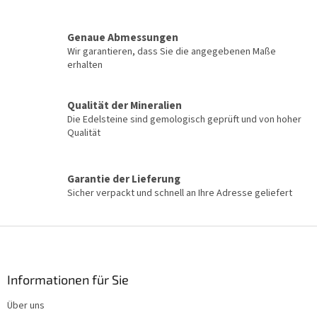
g
e
m
e
Genaue Abmessungen
n
Wir garantieren, dass Sie die angegebenen Maße
t
erhalten
e
d
e
Qualität der Mineralien
r
Die Edelsteine sind gemologisch geprüft und von hoher
L
Qualität
i
s
t
Garantie der Lieferung
e
Sicher verpackt und schnell an Ihre Adresse geliefert
F
u
ß
z
Informationen für Sie
e
Über uns
i