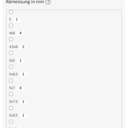
Abmessung in mm
?
5
1
4x6
4
4.5x6
2
5x5
1
5x6.5
1
5x7
6
5x7.5
1
5x9.5
1