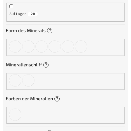
i
e
Auf Lager
20
r
u
n
Form des Minerals
?
g
Mineralienschliff
?
Farben der Mineralien
?