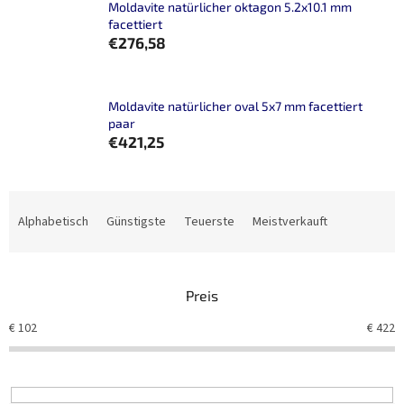
Moldavite natürlicher oktagon 5.2x10.1 mm
facettiert
€276,58
Moldavite natürlicher oval 5x7 mm facettiert
paar
€421,25
P
r
Alphabetisch
Günstigste
Teuerste
Meistverkauft
o
d
u
Preis
k
t
€
102
€
422
s
o
r
t