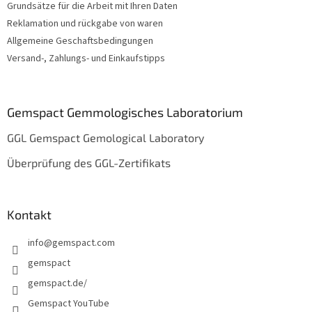
Grundsätze für die Arbeit mit Ihren Daten
l
e
Reklamation und rückgabe von waren
Allgemeine Geschaftsbedingungen
Versand-, Zahlungs- und Einkaufstipps
Gemspact Gemmologisches Laboratorium
GGL Gemspact Gemological Laboratory
Überprüfung des GGL-Zertifikats
Kontakt
info
@
gemspact.com
gemspact
gemspact.de/
Gemspact YouTube