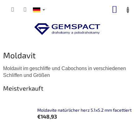
Zum
WARE
Inhalt
springen
Moldavit
Moldavit im geschliffe und Cabochons in verschiedenen
Schliffen und Größen
Meistverkauft
Moldavite natürlicher herz 5.1x5.2 mm facettiert
€148,93