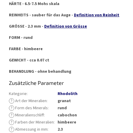
HÄRTE - 6.5-7.5 Mohs skala
REINHEITS - sauber für das Auge -
Definition von Reinheit
GRÖSSE - 2.3 mm -
Definition von Grösse
FORM - rund
FARBE - himbeere
GEWICHT - cca 0.07 ct
BEHANDLUNG - ohne behandlung
Zusätzliche Parameter
Kategorie
:
Rhodolith
?
Art der Mineralien
:
granat
?
Form des Minerals
:
rund
?
Mineralienschliff
:
cabochon
?
Farben der Mineralien
:
himbeere
?
Abmessung in mm
:
2.3