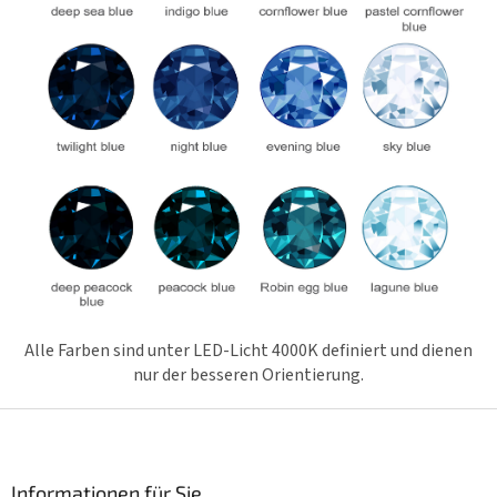
Alle Farben sind unter LED-Licht 4000K definiert und dienen
nur der besseren Orientierung.
F
u
ß
z
Informationen für Sie