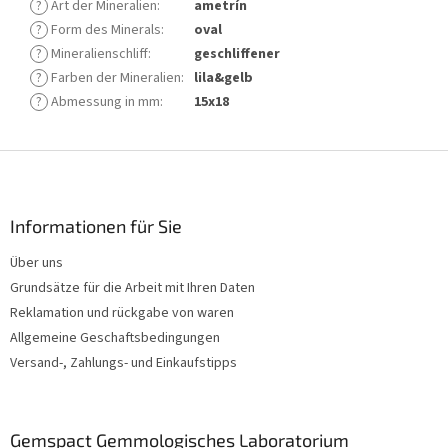
?
Art der Mineralien
:
ametrín
?
Form des Minerals
:
oval
?
Mineralienschliff
:
geschliffener
?
Farben der Mineralien
:
lila&gelb
?
Abmessung in mm
:
15x18
F
u
ß
z
Informationen für Sie
e
Über uns
i
Grundsätze für die Arbeit mit Ihren Daten
l
e
Reklamation und rückgabe von waren
Allgemeine Geschaftsbedingungen
Versand-, Zahlungs- und Einkaufstipps
Gemspact Gemmologisches Laboratorium