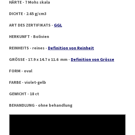
HÄRTE - 7 Mohs skala
DICHTE - 2.65 g/cm3
ART DES ZERTIFIKATS -
GGL
HERKUNFT - Bolivien
REINHEITS - reines -
Definition von Reinheit
GRÖSSE - 17.9 x 14.7 x 11.6 mm -
Definition von Grösse
FORM - oval
FARBE - violet-gelb
GEWICHT - 18 ct
BEHANDLUNG - ohne behandlung