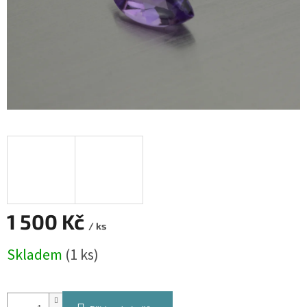
1 500 Kč
/ ks
Měrná
Skladem
(1 ks)
cena: