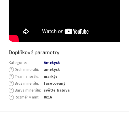
Doplňkové parametry
Kategorie
:
Ametyst
?
Druh minerálů
:
ametyst
?
Tvar minerálu
:
markýz
?
Brus minerálu
:
fasetovaný
?
Barva minerálu
:
světle fialova
?
Rozměr v mm
:
8x16
Z
á
p