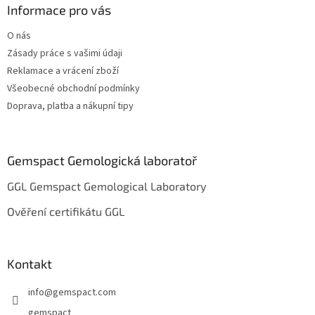
a
Informace pro vás
t
O nás
í
Zásady práce s vašimi údaji
Reklamace a vrácení zboží
Všeobecné obchodní podmínky
Doprava, platba a nákupní tipy
Gemspact Gemologická laboratoř
GGL Gemspact Gemological Laboratory
Ověření certifikátu GGL
Kontakt
info
@
gemspact.com
gemspact