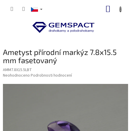
Přejít
NÁKUP
na
obsah
KOŠÍK
Ametyst přírodní markýz 7.8x15.5
mm fasetovaný
AMM7.8X15.5LBT
Průměrné
Neohodnoceno
Podrobnosti hodnocení
hodnocení
produktu
je
0,0
z
5
hvězdiček.